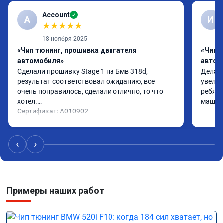
Account
✓
A
И
★
★
★
★
★
18 ноября 2025
«Чип тюнинг, прошивка двигателя
«Чип 
автомобиля»
автом
Сделали прошивку Stage 1 на Бмв 318d, 
Делали
результат соответствовал ожиданию, все 
увелич
очень понравилось, сделали отлично, то что 
ребята
хотел.

машина
Сертификат: A010902
‹
›
Примеры наших работ