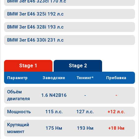
BMW 3er E46 323ci 170 л.с
BMW 3er E46 325i 192 л.с
BMW 3er E46 328i 193 л.с
BMW 3er E46 330i 231 л.с
Stage 1
Stage 2
Параметр
Заводские
Тюнинг*
Прибавка
Объём
1.6 N42B16
-
-
двигателя
Мощность
115 л.с.
127 л.с.
+12 л.с.
Крутящий
175 Нм
193 Нм
+18 Нм
момент