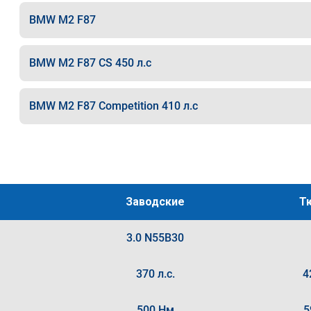
BMW M2 F87
BMW M2 F87 CS 450 л.с
BMW M2 F87 Competition 410 л.с
Заводские
Т
3.0 N55B30
370 л.с.
4
500 Нм
5