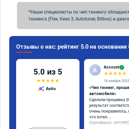
Наши специалисты по чип тюнингу обладают
тюнинга (Flex, Kess 3, Autotuner, Bitbox) и диаг
Отзывы о нас: рейтинг 5.0 на основании
Account
✓
A
5.0 из 5
★
★
★
★
★
★
★
★
★
★
18 ноября 202
«Чип тюнинг, прош
Avito
автомобиля»
Сделали прошивку Sta
результат соответст
очень понравилось, с
что хотел.

Сертификат: A01090