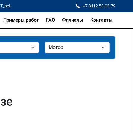
CT_bot
+7 8412 50-03-79
Примеры работ
FAQ
Филиалы
Контакты
нзе