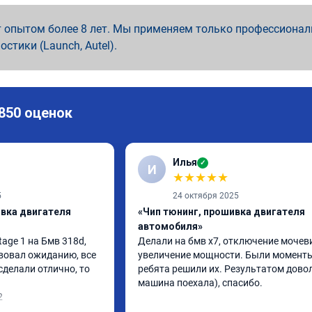
 опытом более 8 лет. Мы применяем только профессионал
ностики (Launch, Autel).
 850 оценок
Илья
✓
И
★
★
★
★
★
5
24 октября 2025
ивка двигателя
«Чип тюнинг, прошивка двигателя
автомобиля»
ge 1 на Бмв 318d, 
Делали на бмв х7, отключение мочеви
вовал ожиданию, все 
увеличение мощности. Были моменты,
делали отлично, то 
ребята решили их. Результатом довол
машина поехала), спасибо.
2