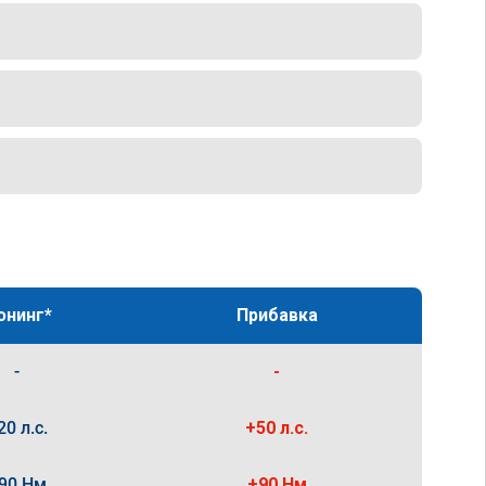
юнинг*
Прибавка
-
-
20 л.с.
+50 л.с.
90 Нм
+90 Нм