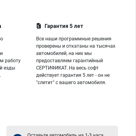
другое,менял всё что говорили,но никто 
так и не догадался до правды,а эти 
мастера просто смотрела на показания на 
лаунче увидели что не так с машино!
а
Гарантия 5 лет
покатался,понаблюдал,радуюсь,заехал к 
парням,они бесплатно подключили 
ую
Все наши программные решения
диагностику,глянули что всё нормально и 
я поехал радостный,записавшись к ним 
проверены и откатаны на тысячах
же на чип тюнинг,парни вы лучшие!
 и
автомобилей, на них мы
спасибо вашей команде за отличную 
м работу
предоставляем гарантийный
работу,сервис отличный, рекомендую!
й езды
СЕРТИФИКАТ. На весь софт
всем добра)
.
действует гарантия 5 лет - он не
"слетит" с вашего автомобиля.
Оставьте автомобиль на 1-3 часа