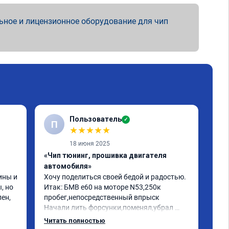
ьное и лицензионное оборудование для чип
Пользователь
✓
П
★
★
★
★
★
18 июня 2025
«Чип тюнинг, прошивка двигателя
«Чи
автомобиля»
отк
ны и 
Хочу поделиться своей бедой и радостью.

БМВ
 но 
Итак: БМВ е60 на моторе N53,250к 
отк
ен, 
пробег,непосредственный впрыск

Авт
Начали лить форсунки,поменял,убрал 
дин
катализаторы,обратился к одному 
отк
Читать полностью
Чит
кренделю прошить на евро 2,машина 
мот