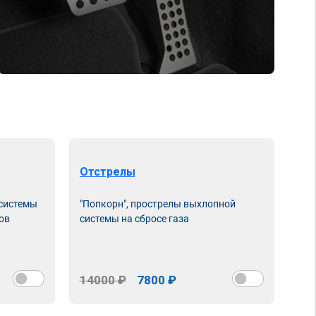
Отстрелы
 системы
"Попкорн", прострелы выхлопной
ов
системы на сбросе газа
14000 ₽
7800 ₽