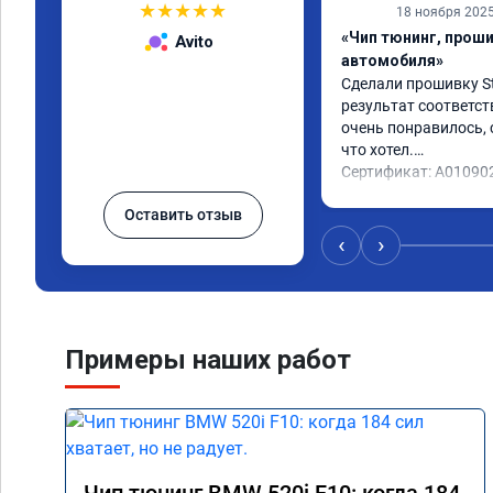
★
★
★
★
★
18 ноября 202
«Чип тюнинг, прош
Avito
автомобиля»
Сделали прошивку Sta
результат соответст
очень понравилось, с
что хотел.

Сертификат: A01090
Оставить отзыв
‹
›
Примеры наших работ