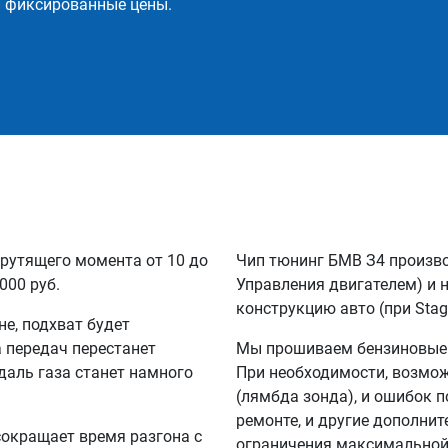
и фиксированные цены.
рутящего момента от 10 до
Чип тюнинг БМВ З4 произво
000 руб.
Управления двигателем) и 
конструкцию авто (при Stag
не, подхват будет
а передач перестанет
Мы прошиваем бензиновые и
едаль газа станет намного
При необходимости, возмо
(лямбда зонда), и ошибок п
ремонте, и другие дополни
сокращает время разгона с
ограничения максимальной 