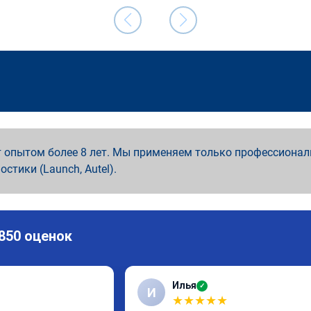
 опытом более 8 лет. Мы применяем только профессионал
ностики (Launch, Autel).
 850 оценок
Илья
✓
И
★
★
★
★
★