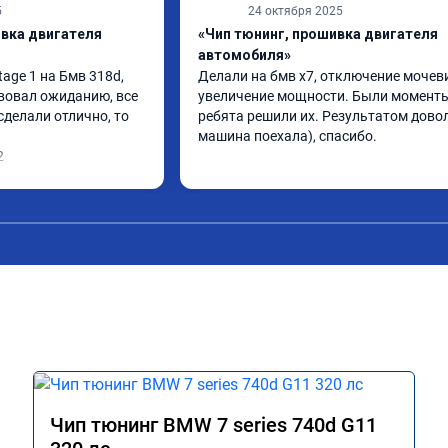
5
24 октября 2025
ивка двигателя
«Чип тюнинг, прошивка двигателя
автомобиля»
ge 1 на Бмв 318d, 
Делали на бмв х7, отключение мочеви
вовал ожиданию, все 
увеличение мощности. Были моменты,
делали отлично, то 
ребята решили их. Результатом довол
машина поехала), спасибо.
2
Чип тюнинг BMW 7 series 740d G11