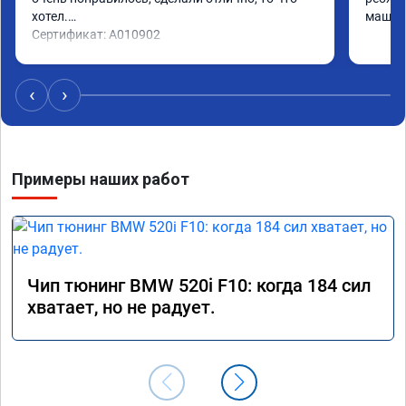
хотел.

машина
Сертификат: A010902
‹
›
Примеры наших работ
Чип тюнинг BMW 520i F10: когда 184 сил
хватает, но не радует.