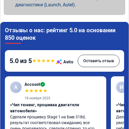
диагностики (Launch, Autel).
Отзывы о нас: рейтинг 5.0 на основании
850 оценок
5.0 из 5
★
★
★
★
★
Оставить отзыв
Avito
Account
✓
A
И
★
★
★
★
★
18 ноября 2025
«Чип тюнинг, прошивка двигателя
«Чип 
автомобиля»
автом
Сделали прошивку Stage 1 на Бмв 318d, 
Делали
результат соответствовал ожиданию, все 
увелич
очень понравилось, сделали отлично, то что 
ребята