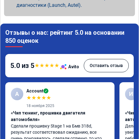
диагностики (Launch, Autel).
Отзывы о нас: рейтинг 5.0 на основании
850 оценок
5.0 из 5
★
★
★
★
★
Оставить отзыв
Avito
Account
✓
A
И
★
★
★
★
★
18 ноября 2025
«Чип тюнинг, прошивка двигателя
«Чип 
автомобиля»
автом
Сделали прошивку Stage 1 на Бмв 318d, 
Делали
результат соответствовал ожиданию, все 
увелич
очень понравилось, сделали отлично, то что 
ребята