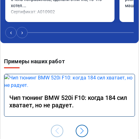
хотел.

машина
Сертификат: A010902
‹
›
Примеры наших работ
Чип тюнинг BMW 520i F10: когда 184 сил
хватает, но не радует.