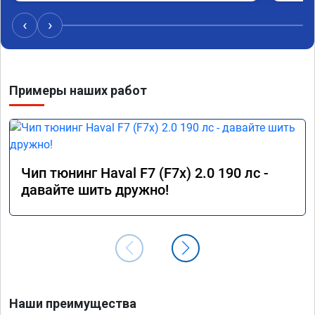
ускоре
Реком
‹
›
Номер 
Примеры наших работ
Чип тюнинг Haval F7 (F7x) 2.0 190 лс -
давайте шить дружно!
Наши преимущества