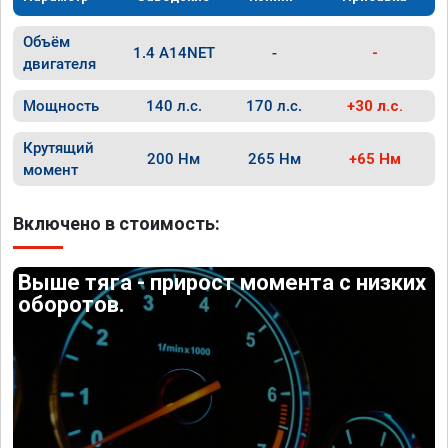
Объём
1.4 A14NET
-
-
двигателя
Мощность
140 л.с.
170 л.с.
+30 л.с.
Крутящий
200 Нм
265 Нм
+65 Нм
момент
Включено в стоимость:
Выше тяга - прирост момента с низких
оборотов.