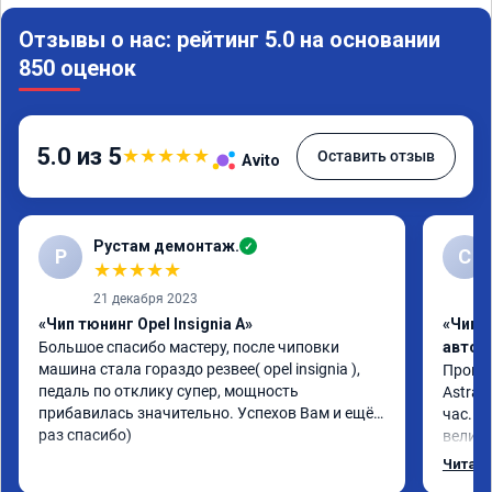
Отзывы о нас: рейтинг 5.0 на основании
850 оценок
5.0 из 5
★
★
★
★
★
Оставить отзыв
Avito
Рустам демонтаж.
✓
Р
С
★
★
★
★
★
21 декабря 2023
«Чип тюнинг Opel Insignia A»
«Чип 
Большое спасибо мастеру, после чиповки 
автом
машина стала гораздо резвее( opel insignia ), 
Произв
педаль по отклику супер, мощность 
Astra J
прибавилась значительно. Успехов Вам и ещё 
час. П
раз спасибо)
велико
плавне
Читать
переда