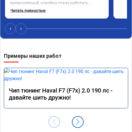
великолепный, коробка стала работать 
плавнее. На трассе быстрее скидывает 
Читать полностью
передачу и легко держит обороты до 5000 при 
ускорении. Вообщем доволен как слон ))) 
Рекомендую компанию!

‹
›
Номер сертификата: А011870 от 06.01.2026
Примеры наших работ
Чип тюнинг Haval F7 (F7x) 2.0 190 лс -
давайте шить дружно!