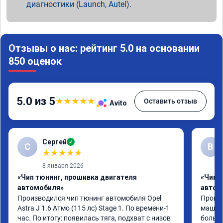
диагностики (Launch, Autel).
Отзывы о нас: рейтинг 5.0 на основании
850 оценок
5.0 из 5
★
★
★
★
★
Оставить отзыв
Avito
Сергей
✓
С
В
★
★
★
★
★
8 января 2026
«Чип тюнинг, прошивка двигателя
«Чип 
автомобиля»
автом
Производился чип тюнинг автомобиля Opel 
Прошив
Astra J 1.6 Атмо (115 лс) Stage 1. По времени-1 
машина
час. По итогу: появилась тяга, подхват с низов 
больше