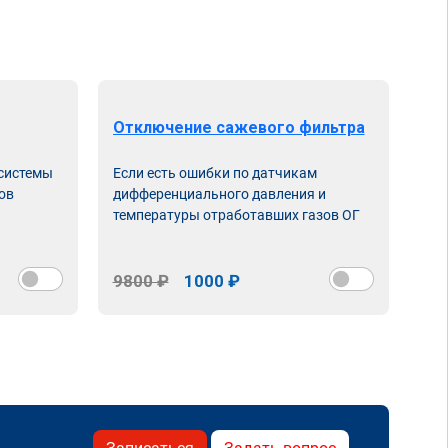
Отключение сажевого фильтра
От
 системы
Если есть ошибки по датчикам
Впу
ов
дифференциального давления и
неи
температуры отработавших газов ОГ
9800 ₽
1000 ₽
98