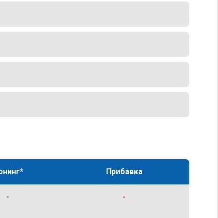
юнинг*
Прибавка
-
-