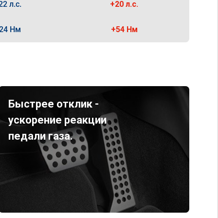
22 л.с.
+20 л.с.
24 Нм
+54 Нм
Быстрее отклик -
ускорение реакции
педали газа.