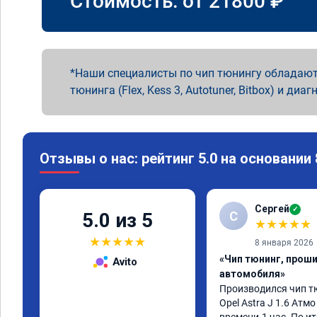
Стоимость: от
21800
₽
Наши специалисты по чип тюнингу обладают
тюнинга (Flex, Kess 3, Autotuner, Bitbox) и диаг
Отзывы о нас: рейтинг 5.0 на основании
Сергей
✓
С
5.0 из 5
★
★
★
★
★
★
★
★
★
★
8 января 2026
«Чип тюнинг, прош
Avito
автомобиля»
Производился чип т
Opel Astra J 1.6 Атмо 