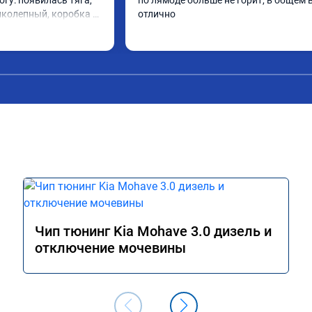
огу: появилась тяга, 
по лямбде больше не горит, в общем в
иколепный, коробка 
отлично
ее. На трассе 
ередачу и легко 
000 при ускорении. 
слон ))) 
ю!

А011870 от 
Чип тюнинг Kia Mohave 3.0 дизель и
отключение мочевины