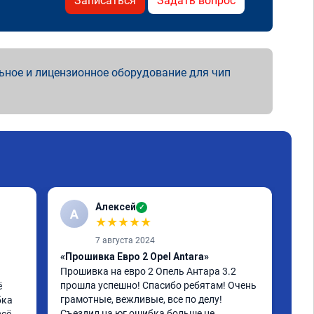
Записаться
Задать вопрос
ьное и лицензионное оборудование для чип
Алексей
✓
А
A
★
★
★
★
★
7 августа 2024
«Прошивка Евро 2 Opel Antara»
«Чи
Прошивка на евро 2 Опель Антара 3.2 
отк
прошла успешно! Спасибо ребятам! Очень 
 
Про
грамотные, вежливые, все по делу! 
ка 
Что
Съездил на юг ошибка больше не 