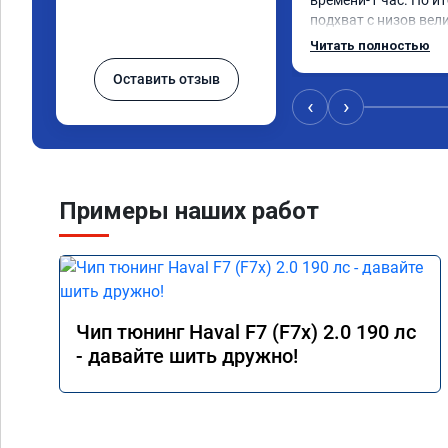
времени-1 час. По ит
подхват с низов вел
стала работать плавн
Читать полностью
быстрее скидывает п
Оставить отзыв
держит обороты до 5
Вообщем доволен как 
‹
›
Рекомендую компани
Номер сертификата: 
06.01.2026
Примеры наших работ
Чип тюнинг Haval F7 (F7x) 2.0 190 лс
- давайте шить дружно!