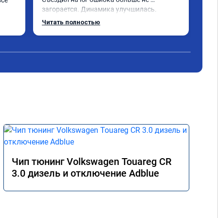
сё 
Пов
загорается. Динамика улучшилась. 
маш
Советую данный сервис. Ещё раз 
обо
Читать полностью
Чит
СПАСИБО!
нем
под
Пок
Про
Чип тюнинг Volkswagen Touareg CR
3.0 дизель и отключение Adblue