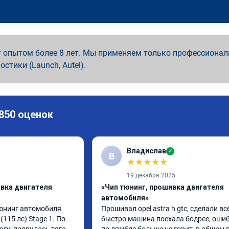
 опытом более 8 лет. Мы применяем только профессионал
ностики (Launch, Autel).
 850 оценок
Владислав
✓
В
★
★
★
★
★
19 декабря 2025
ивка двигателя
«Чип тюнинг, прошивка двигателя
автомобиля»
юнинг автомобиля 
Прошивал opel astra h gtc, сделали всё
(115 лс) Stage 1. По 
быстро машина поехала бодрее, ошиб