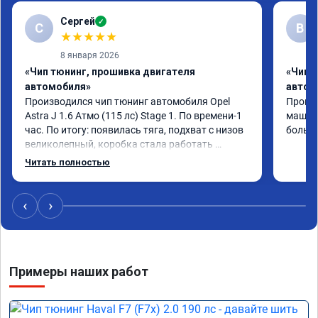
Сергей
✓
С
В
★
★
★
★
★
8 января 2026
«Чип тюнинг, прошивка двигателя
«Чип 
автомобиля»
автом
Производился чип тюнинг автомобиля Opel 
Прошив
Astra J 1.6 Атмо (115 лс) Stage 1. По времени-1 
машина
час. По итогу: появилась тяга, подхват с низов 
больше
великолепный, коробка стала работать 
плавнее. На трассе быстрее скидывает 
Читать полностью
передачу и легко держит обороты до 5000 при 
ускорении. Вообщем доволен как слон ))) 
Рекомендую компанию!

‹
›
Номер сертификата: А011870 от 06.01.2026
Примеры наших работ