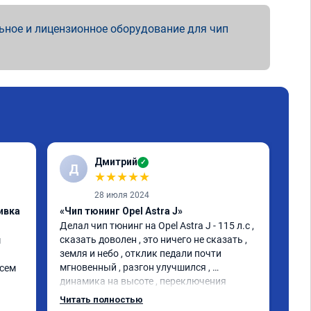
ьное и лицензионное оборудование для чип
Дмитрий
✓
Д
А
★
★
★
★
★
28 июля 2024
ивка
«Чип тюнинг Opel Astra J»
«Чи
Делал чип тюнинг на Opel Astra J - 115 л.с , 
Маш
сказать доволен , это ничего не сказать , 
сов
 
земля и небо , отклик педали почти 
чем
мгновенный , разгон улучшился , 
сем 
динамика на высоте , переключения 
коробки мягче , ребят от души благодарю
л 
Читать полностью
 