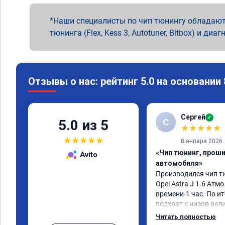
Наши специалисты по чип тюнингу обладают
тюнинга (Flex, Kess 3, Autotuner, Bitbox) и диаг
Отзывы о нас: рейтинг 5.0 на основании
Сергей
✓
С
5.0 из 5
★
★
★
★
★
★
★
★
★
★
8 января 2026
«Чип тюнинг, прош
Avito
автомобиля»
Производился чип т
Opel Astra J 1.6 Атмо 
времени-1 час. По ит
подхват с низов вел
стала работать плавн
Читать полностью
быстрее скидывает п