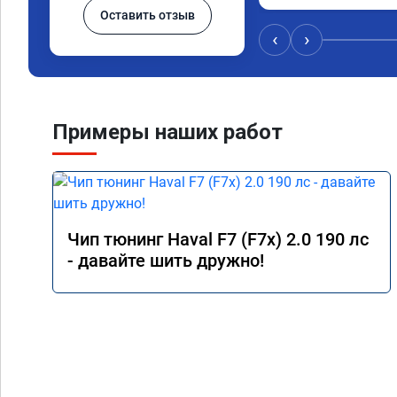
Оставить отзыв
держит обороты до 5
Вообщем доволен как 
‹
›
Рекомендую компани
Номер сертификата: 
06.01.2026
Примеры наших работ
Чип тюнинг Haval F7 (F7x) 2.0 190 лс
- давайте шить дружно!