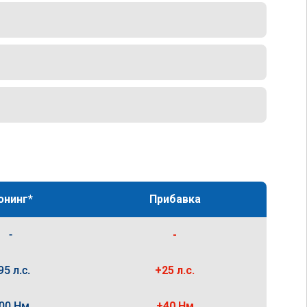
юнинг*
Прибавка
-
-
95 л.с.
+25 л.с.
00 Нм
+40 Нм