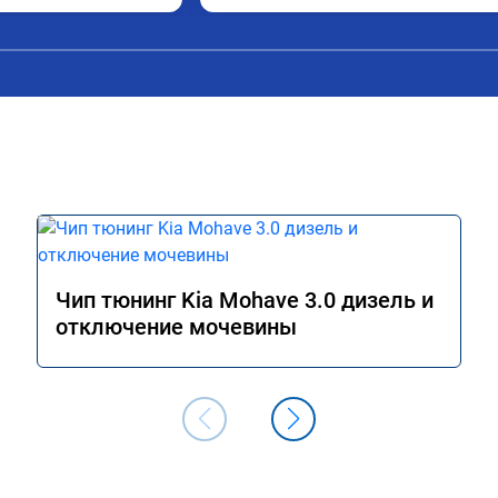
000 при ускорении. 
огромное!!!
слон ))) 
ю!

А011870 от 
Чип тюнинг Kia Mohave 3.0 дизель и
отключение мочевины