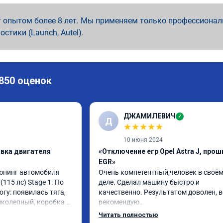
 опытом более 8 лет. Мы применяем только профессионал
ностики (Launch, Autel).
 850 оценок
ДЖАМИЛЕВИЧ
✓
Д
★
★
★
★
★
10 июня 2024
ивка двигателя
«Отключение егр Opel Astra J, прош
EGR»
юнинг автомобиля 
Очень компетентный,человек в своём
(115 лс) Stage 1. По 
деле. Сделал машину быстро и 
огу: появилась тяга, 
качественно. Результатом доволен, в
иколепный, коробка 
рекомендую

ее. На трассе 
До этого машина не ехала и расход бы
Читать полностью
ередачу и легко 
конский) Сейчас всё отлично! Спасибо