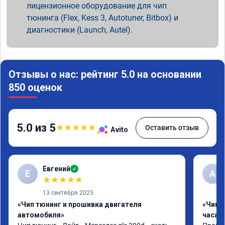
лицензионное оборудование для чип
тюнинга (Flex, Kess 3, Autotuner, Bitbox) и
диагностики (Launch, Autel).
Отзывы о нас: рейтинг 5.0 на основании
850 оценок
5.0 из 5
★
★
★
★
★
Оставить отзыв
Avito
Евгений
✓
Е
А
★
★
★
★
★
13 сентября 2025
«Чип тюнинг и прошивка двигателя
«Чип 
автомобиля»
часа»