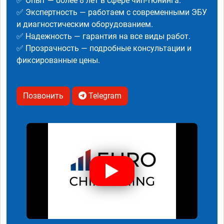
✅ Опыт — более 8 лет в сфере чип-тюнинга.
✅ Экспертность — работаем с современными ЭБУ
и диагностическим оборудованием.
✅ Надежность — гарантия на все виды работ.
✅ Прозрачность — подробные консультации и
фиксированные цены.
Позвонить
Telegram