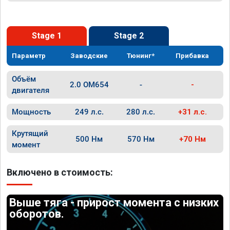
Stage 1
Stage 2
Параметр
Заводские
Тюнинг*
Прибавка
Объём
2.0 OM654
-
-
двигателя
Мощность
249 л.с.
280 л.с.
+31 л.с.
Крутящий
500 Нм
570 Нм
+70 Нм
момент
Включено в стоимость:
Выше тяга - прирост момента с низких
оборотов.