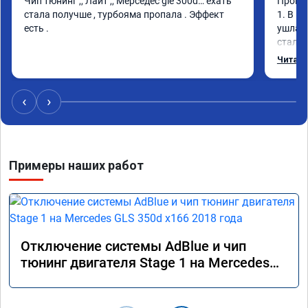
Чип тюнинг ,, Лайт ,, Мерседес gle 300d… ехать 
Прошив
стала получше , турбояма пропала . Эффект 
1. В и
есть .
ушла в
стало 
Одни и
Читать
‹
›
Примеры наших работ
Отключение системы AdBlue и чип
тюнинг двигателя Stage 1 на Mercedes
GLS 350d x166 2018 года