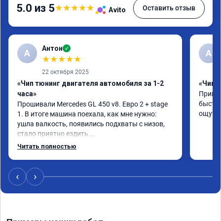
5.0 из 5
★
★
★
★
★
Оставить отзыв
Avito
Антон
✓
А
A
★
★
★
★
★
22 октября 2025
«Чип тюнинг двигателя автомобиля за 1-2
«Чип 
часа»
Принял
быстро
Прошивали Mercedes GL 450 v8. Евро 2 + stage 
ощутим
1. В итоге машина поехала, как мне нужно: 
ушла валкость, появились подхваты с низов, 
стало приятно ездить.

Одни из лучших трат, в авто! 🔥
Читать полностью
‹
›