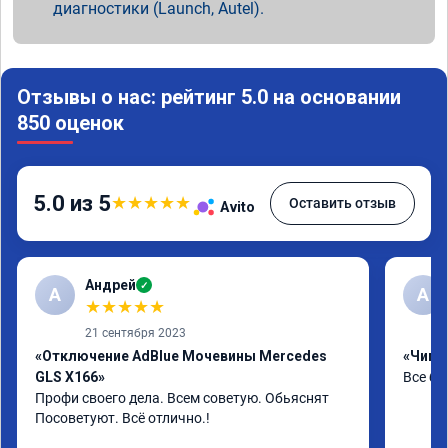
диагностики (Launch, Autel).
Отзывы о нас: рейтинг 5.0 на основании
850 оценок
5.0 из 5
★
★
★
★
★
Оставить отзыв
Avito
Андрей
✓
А
А
★
★
★
★
★
21 сентября 2023
«Отключение AdBlue Мочевины Mercedes
«Чип 
GLS X166»
Все бы
Профи своего дела. Всем советую. Обьяснят 
Посоветуют. Всё отлично.!