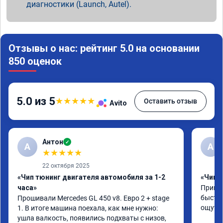
диагностики (Launch, Autel).
Отзывы о нас: рейтинг 5.0 на основании
850 оценок
5.0 из 5
★
★
★
★
★
Оставить отзыв
Avito
Антон
✓
А
A
★
★
★
★
★
22 октября 2025
«Чип тюнинг двигателя автомобиля за 1-2
«Чип 
часа»
Принял
быстро
Прошивали Mercedes GL 450 v8. Евро 2 + stage 
ощутим
1. В итоге машина поехала, как мне нужно: 
ушла валкость, появились подхваты с низов, 