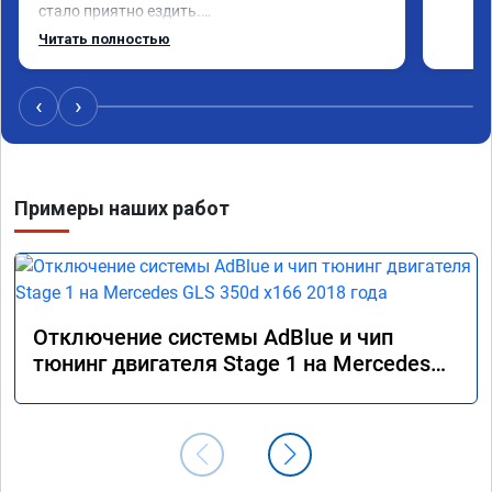
стало приятно ездить.

Одни из лучших трат, в авто! 🔥
Читать полностью
‹
›
Примеры наших работ
Отключение системы AdBlue и чип
тюнинг двигателя Stage 1 на Mercedes
GLS 350d x166 2018 года