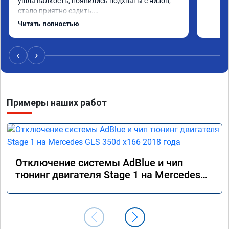
ушла валкость, появились подхваты с низов, 
стало приятно ездить.

Одни из лучших трат, в авто! 🔥
Читать полностью
‹
›
Примеры наших работ
Отключение системы AdBlue и чип
тюнинг двигателя Stage 1 на Mercedes
GLS 350d x166 2018 года