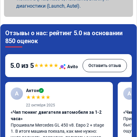
диагностики (Launch, Autel).
Отзывы о нас: рейтинг 5.0 на основании
850 оценок
5.0 из 5
★
★
★
★
★
Оставить отзыв
Avito
Антон
✓
А
A
★
★
★
★
★
22 октября 2025
«Чип тюнинг двигателя автомобиля за 1-2
«Чип 
часа»
Принял
быстро
Прошивали Mercedes GL 450 v8. Евро 2 + stage 
ощутим
1. В итоге машина поехала, как мне нужно: 