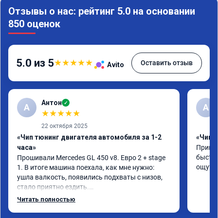
Отзывы о нас: рейтинг 5.0 на основании
850 оценок
5.0 из 5
★
★
★
★
★
Оставить отзыв
Avito
Антон
✓
А
A
★
★
★
★
★
22 октября 2025
«Чип тюнинг двигателя автомобиля за 1-2
«Чип 
часа»
Принял
быстро
Прошивали Mercedes GL 450 v8. Евро 2 + stage 
ощутим
1. В итоге машина поехала, как мне нужно: 
ушла валкость, появились подхваты с низов, 
стало приятно ездить.

Одни из лучших трат, в авто! 🔥
Читать полностью