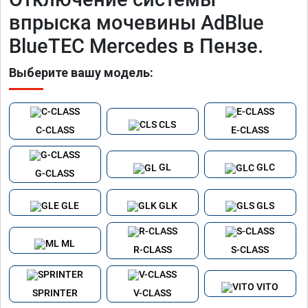
впрыска мочевины AdBlue
BlueTEC Mercedes в Пензе.
Выберите вашу модель:
CLS
C-CLASS
E-CLASS
GL
GLC
G-CLASS
GLE
GLK
GLS
ML
R-CLASS
S-CLASS
VITO
SPRINTER
V-CLASS