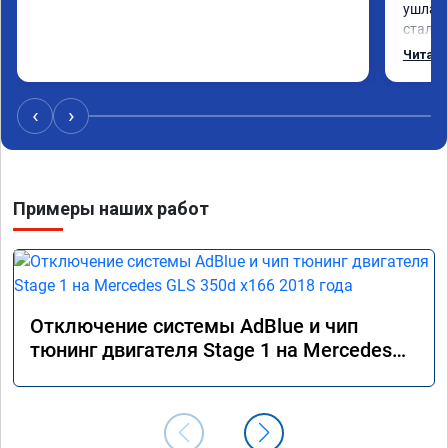
ушла в
стало 
Одни и
Читать
‹
›
Примеры наших работ
Отключение системы AdBlue и чип
тюнинг двигателя Stage 1 на Mercedes
GLS 350d x166 2018 года