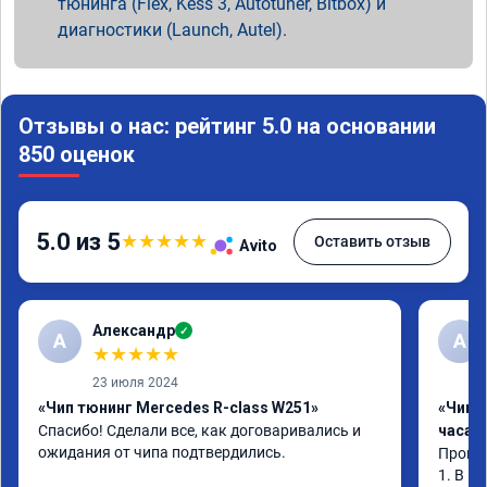
тюнинга (Flex, Kess 3, Autotuner, Bitbox) и
диагностики (Launch, Autel).
Отзывы о нас: рейтинг 5.0 на основании
850 оценок
5.0 из 5
★
★
★
★
★
Оставить отзыв
Avito
Александр
✓
А
А
★
★
★
★
★
23 июля 2024
«Чип тюнинг Mercedes R-class W251»
«Чип 
Спасибо! Сделали все, как договаривались и 
часа»
ожидания от чипа подтвердились.
Прошив
1. В и