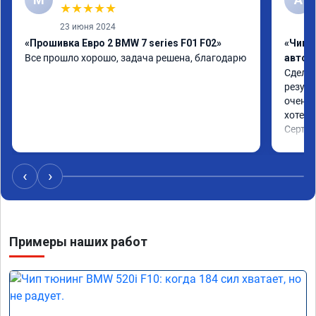
★
★
★
★
★
23 июня 2024
«Прошивка Евро 2 BMW 7 series F01 F02»
«Чип 
Все прошло хорошо, задача решена, благодарю
автом
Сделал
резуль
очень 
хотел.

Сертиф
‹
›
Примеры наших работ