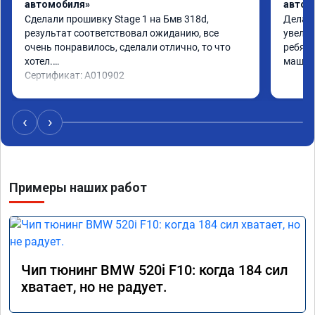
автомобиля»
автом
Сделали прошивку Stage 1 на Бмв 318d, 
Делали
результат соответствовал ожиданию, все 
увелич
очень понравилось, сделали отлично, то что 
ребята
хотел.

машина
Сертификат: A010902
‹
›
Примеры наших работ
Чип тюнинг BMW 520i F10: когда 184 сил
хватает, но не радует.