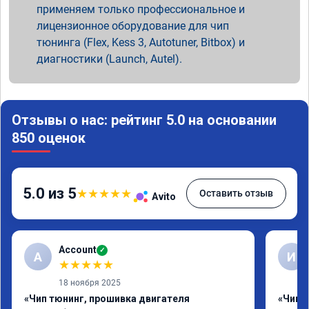
применяем только профессиональное и
лицензионное оборудование для чип
тюнинга (Flex, Kess 3, Autotuner, Bitbox) и
диагностики (Launch, Autel).
Отзывы о нас: рейтинг 5.0 на основании
850 оценок
5.0 из 5
★
★
★
★
★
Оставить отзыв
Avito
Account
✓
A
И
★
★
★
★
★
18 ноября 2025
«Чип тюнинг, прошивка двигателя
«Чип 