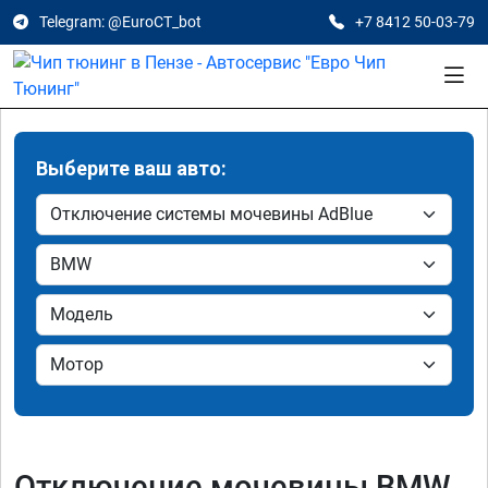
Telegram: @EuroCT_bot
+7 8412 50-03-79
Выберите ваш авто:
Отключение мочевины BMW