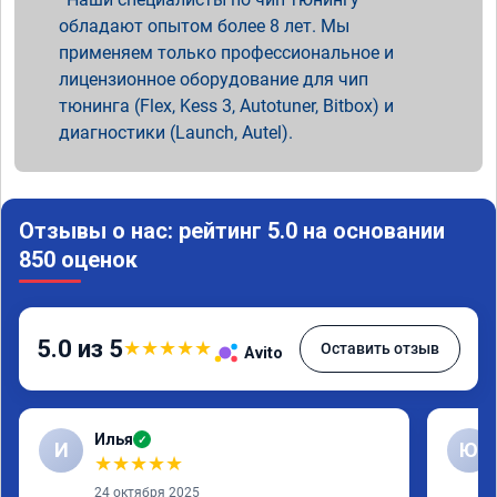
обладают опытом более 8 лет. Мы
применяем только профессиональное и
лицензионное оборудование для чип
тюнинга (Flex, Kess 3, Autotuner, Bitbox) и
диагностики (Launch, Autel).
Отзывы о нас: рейтинг 5.0 на основании
850 оценок
5.0 из 5
★
★
★
★
★
Оставить отзыв
Avito
Илья
✓
И
Ю
★
★
★
★
★
24 октября 2025