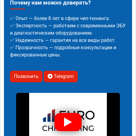
Почему нам можно доверять?
✅ Опыт — более 8 лет в сфере чип-тюнинга.
✅ Экспертность — работаем с современными ЭБУ
и диагностическим оборудованием.
✅ Надежность — гарантия на все виды работ.
✅ Прозрачность — подробные консультации и
фиксированные цены.
Позвонить
Telegram