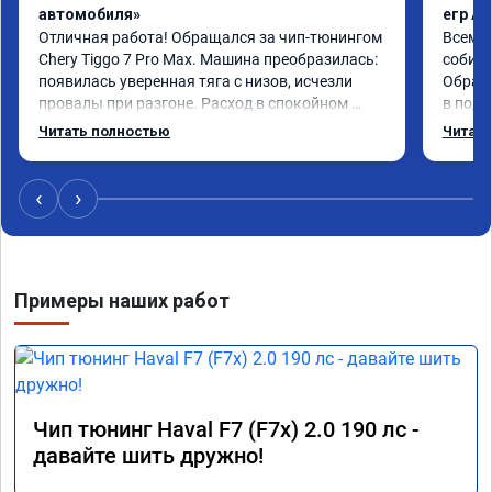
автомобиля»
егр Ad
Отличная работа! Обращался за чип-тюнингом 
Всем д
Chery Tiggo 7 Pro Max. Машина преобразилась: 
собира
появилась уверенная тяга с низов, исчезли 
Обрати
провалы при разгоне. Расход в спокойном 
в подр
режиме даже немного снизился. Все сделали 
Приеха
Читать полностью
Читать
профессионально, с подробной консультацией. 
готово
Рекомендую всем, кто сомневается.
дали г
своё д
‹
›
Примеры наших работ
Чип тюнинг Haval F7 (F7x) 2.0 190 лс -
давайте шить дружно!