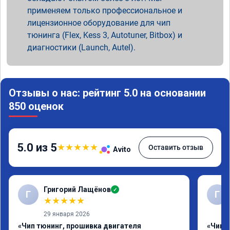
применяем только профессиональное и
лицензионное оборудование для чип
тюнинга (Flex, Kess 3, Autotuner, Bitbox) и
диагностики (Launch, Autel).
Отзывы о нас: рейтинг 5.0 на основании
850 оценок
5.0 из 5
★
★
★
★
★
Оставить отзыв
Avito
Григорий Лащёнов
✓
Г
Г
★
★
★
★
★
29 января 2026
«Чип тюнинг, прошивка двигателя
«Чип 