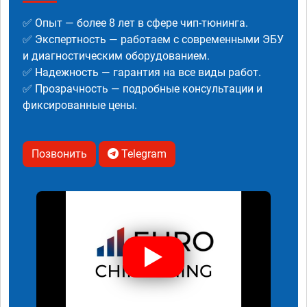
✅ Опыт — более 8 лет в сфере чип-тюнинга.
✅ Экспертность — работаем с современными ЭБУ
и диагностическим оборудованием.
✅ Надежность — гарантия на все виды работ.
✅ Прозрачность — подробные консультации и
фиксированные цены.
Позвонить
Telegram