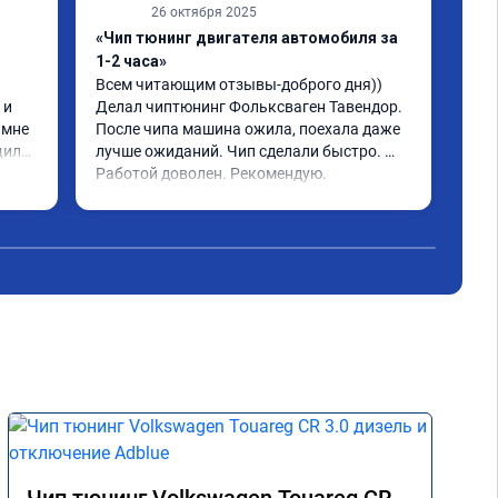
26 октября 2025
«Чип тюнинг двигателя автомобиля за
«Чи
1-2 часа»
2, 
Всем читающим отзывы-доброго дня)) 
Обр
и 
Делал чиптюнинг Фольксваген Тавендор. 
чип
мне 
После чипа машина ожила, поехала даже 
отк
или 
лучше ожиданий. Чип сделали быстро. 
стр
ое 
Работой доволен. Рекомендую.
полг
Чит
тима 
Все
Дог
обр
Пос
не 
Реш
рек