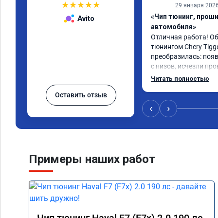
★
★
★
★
★
29 января 202
«Чип тюнинг, прош
Avito
автомобиля»
Отличная работа! О
тюнингом Chery Tigg
преобразилась: появ
с низов, исчезли про
Расход в спокойном 
Читать полностью
снизился. Все сдела
Оставить отзыв
подробной консульт
всем, кто сомневает
‹
›
Примеры наших работ