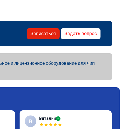
Записаться
Задать вопрос
ьное и лицензионное оборудование для чип
Виталий
✓
В
★
★
★
★
★