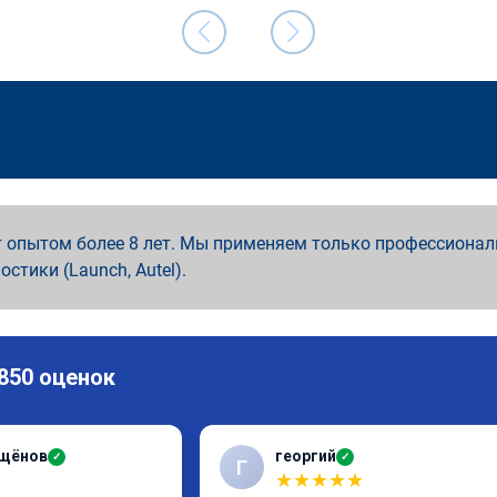
 опытом более 8 лет. Мы применяем только профессионал
ностики (Launch, Autel).
 850 оценок
ащёнов
георгий
✓
✓
Г
★
★
★
★
★