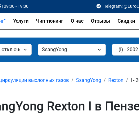
 | 09:00 - 19:00
Telegram: @Euro
Услуги
Чип тюнинг
О нас
Отзывы
Скидки
циркуляции выхлопных газов
SsangYong
Rexton
I - 
ngYong Rexton I в Пенз