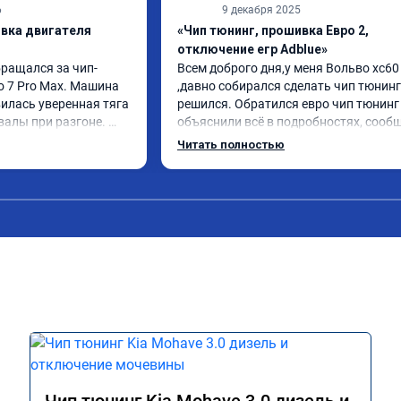
6
9 декабря 2025
ивка двигателя
«Чип тюнинг, прошивка Евро 2,
отключение егр Adblue»
бращался за чип-
Всем доброго дня,у меня Вольво xc60 
o 7 Pro Max. Машина 
,давно собирался сделать чип тюнинг 
илась уверенная тяга 
решился. Обратился евро чип тюнинг 
валы при разгоне. 
объяснили всё в подробностях, сообщ
режиме даже немного 
сумму записали. Приехал в назначенн
Читать полностью
ли профессионально, с 
время 2.5 часа и готово, разница ощу
ацией. Рекомендую 
, я доволен ,спасибо! дали гарантию и 
ся.
сертификат ао11462 ,знают своё дело 
рекомендую 👍