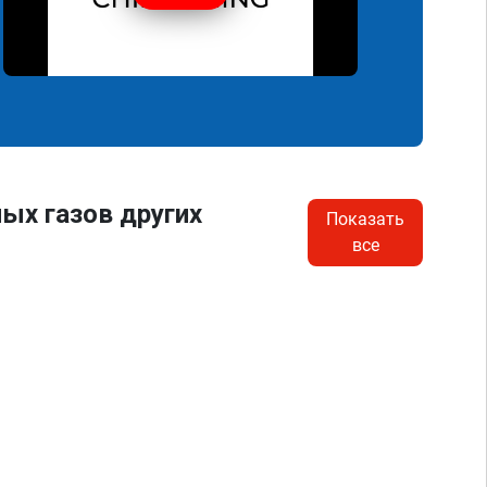
ых газов других
Показать
все