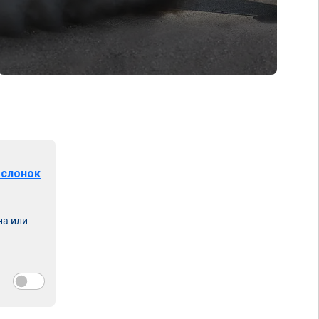
аслонок
на или