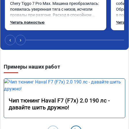
Chery Tiggo 7 Pro Max. Машина преобразилась: 
собира
появилась уверенная тяга с низов, исчезли 
Обрати
провалы при разгоне. Расход в спокойном 
в подр
режиме даже немного снизился. Все сделали 
Приеха
Читать полностью
Читать
профессионально, с подробной консультацией. 
готово
Рекомендую всем, кто сомневается.
дали г
своё д
‹
›
Примеры наших работ
Чип тюнинг Haval F7 (F7x) 2.0 190 лс -
давайте шить дружно!