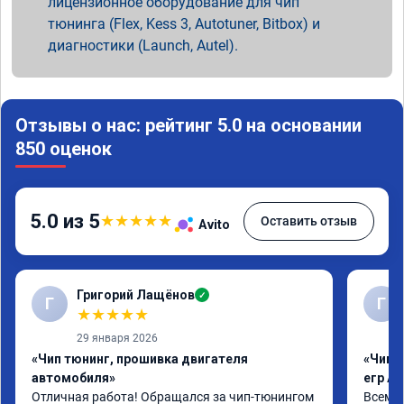
лицензионное оборудование для чип
тюнинга (Flex, Kess 3, Autotuner, Bitbox) и
диагностики (Launch, Autel).
Отзывы о нас: рейтинг 5.0 на основании
850 оценок
5.0 из 5
★
★
★
★
★
Оставить отзыв
Avito
Григорий Лащёнов
✓
Г
Г
★
★
★
★
★
29 января 2026
«Чип тюнинг, прошивка двигателя
«Чип 
автомобиля»
егр Ad
Отличная работа! Обращался за чип-тюнингом 
Всем д