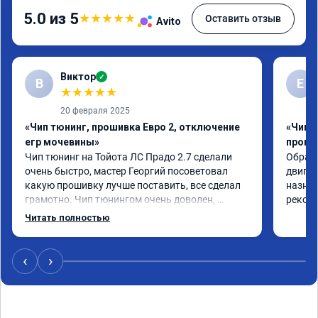
5.0 из 5
★
★
★
★
★
Оставить отзыв
Avito
Виктор
✓
В
Е
★
★
★
★
★
20 февраля 2025
«Чип тюнинг, прошивка Евро 2, отключение
«Чип 
егр мочевины»
проши
Чип тюнинг на Тойота ЛС Прадо 2.7 сделали 
Обрати
очень быстро, мастер Георгий посоветовал 
двигат
какую прошивку лучше поставить, все сделал 
назнач
грамотно. Чип тюнингом очень доволен, 
рекоме
машина ожила немного, отзыв на педаль газа 
Читать полностью
стал значительно лучше. Такое ощущение, что 
коробка даже стала работать лучше, пропали 
провалы. Расход топлива остался таким же, но 
‹
›
динамика улучшилась. Советую этот сервис 
всем. Спасибо!!!