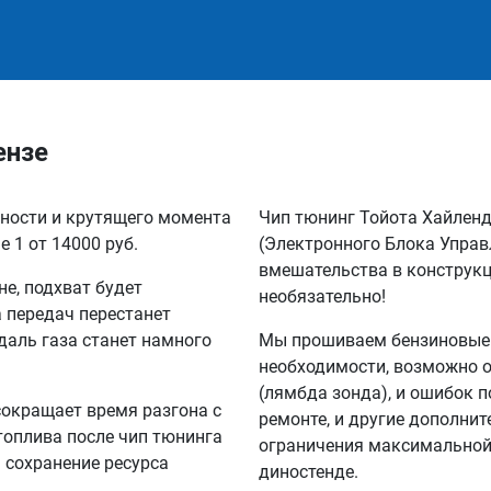
ензе
щности и крутящего момента
Чип тюнинг Тойота Хайлен
 1 от 14000 руб.
(Электронного Блока Управ
вмешательства в конструкц
не, подхват будет
необязательно!
а передач перестанет
едаль газа станет намного
Мы прошиваем бензиновые и
необходимости, возможно 
(лямбда зонда), и ошибок п
сокращает время разгона с
ремонте, и другие дополни
 топлива после чип тюнинга
ограничения максимальной 
а сохранение ресурса
диностенде.