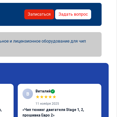
Записаться
Задать вопрос
ьное и лицензионное оборудование для чип
Виталий
✓
В
★
★
★
★
★
11 ноября 2025
,
«Чип тюнинг двигателя Stage 1, 2,
«Чи
прошивка Евро 2»
1-2