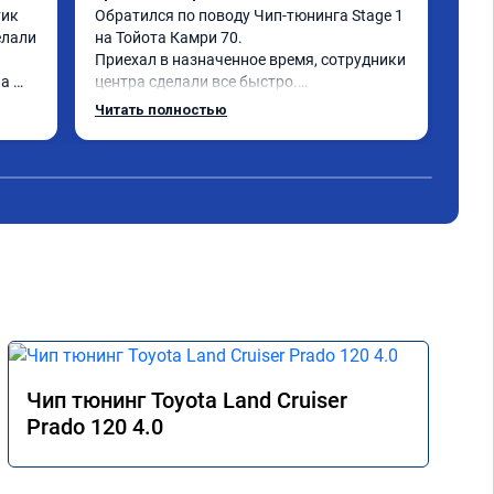
ик 
Обратился по поводу Чип-тюнинга Stage 1 
При
лали 
на Тойота Камри 70.

вст
Приехал в назначенное время, сотрудники 
все
а 
центра сделали все быстро.

обо
Авто тестирую, пока всë устраивает.

Читать полностью
Номер сертификата А010889.
Чип тюнинг Toyota Land Cruiser
Prado 120 4.0