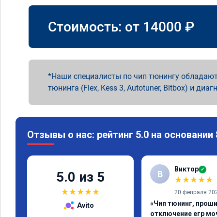
Стоимость: от
14000
₽
Наши специалисты по чип тюнингу обладают
тюнинга (Flex, Kess 3, Autotuner, Bitbox) и диаг
Отзывы о нас: рейтинг 5.0 на основании
Виктор
✓
В
5.0 из 5
★
★
★
★
★
★
★
★
★
★
20 февраля 20
«Чип тюнинг, проши
Avito
отключение егр мо