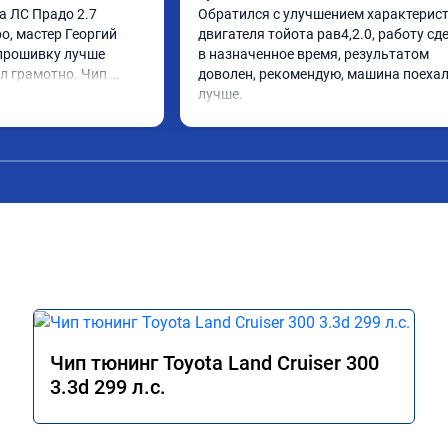
а ЛС Прадо 2.7 
Обратился с улучшением характерист
, мастер Георгий 
двигателя тойота рав4,2.0, работу сде
прошивку лучше 
в назначенное время, результатом 
л грамотно. Чип 
доволен, рекомендую, машина поехал
олен, машина ожила 
лучше.
даль газа стал 
Такое ощущение, что 
работать лучше, 
сход топлива 
о динамика 
 этот сервис всем. 
Чип тюнинг Toyota Land Cruiser 300
3.3d 299 л.с.