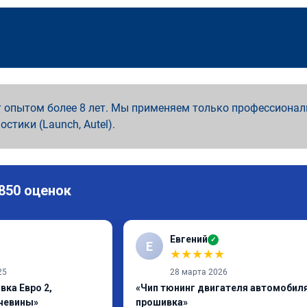
 опытом более 8 лет. Мы применяем только профессионал
ностики (Launch, Autel).
 850 оценок
Евгений
✓
Е
★
★
★
★
★
25
28 марта 2026
вка Евро 2,
«Чип тюнинг двигателя автомобиля
чевины»
прошивка»