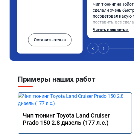
Чип тюнинг на Тойот
сделали очень быстро
посоветовал какую 
поставить, все сдела
тюнингом очень дов
Читать полностью
немного, отзыв на пе
Оставить отзыв
значительно лучше. 
коробка даже стала 
‹
›
пропали провалы. Ра
остался таким же, н
улучшилась. Советую
Спасибо!!!
Примеры наших работ
Чип тюнинг Toyota Land Cruiser
Prado 150 2.8 дизель (177 л.с.)