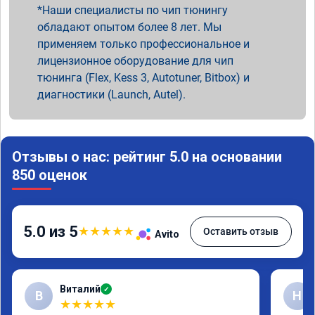
Наши специалисты по чип тюнингу
обладают опытом более 8 лет. Мы
применяем только профессиональное и
лицензионное оборудование для чип
тюнинга (Flex, Kess 3, Autotuner, Bitbox) и
диагностики (Launch, Autel).
Отзывы о нас: рейтинг 5.0 на основании
850 оценок
5.0 из 5
★
★
★
★
★
Оставить отзыв
Avito
Виталий
✓
В
Н
★
★
★
★
★