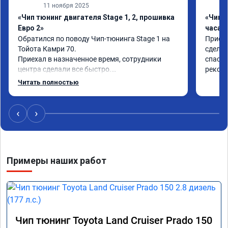
11 ноября 2025
«Чип тюнинг двигателя Stage 1, 2, прошивка
«Чип 
Евро 2»
часа»
Обратился по поводу Чип-тюнинга Stage 1 на 
Приеха
Тойота Камри 70.

сделал
Приехал в назначенное время, сотрудники 
спасиб
центра сделали все быстро.

рекоме
Авто тестирую, пока всë устраивает.

Читать полностью
Номер сертификата А010889.
‹
›
Примеры наших работ
Чип тюнинг Toyota Land Cruiser Prado 150