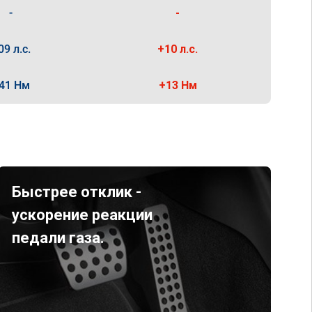
-
-
09 л.с.
+10 л.с.
41 Нм
+13 Нм
Быстрее отклик -
ускорение реакции
педали газа.