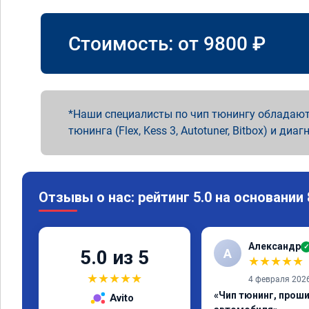
Стоимость: от
9800
₽
Наши специалисты по чип тюнингу обладают
тюнинга (Flex, Kess 3, Autotuner, Bitbox) и диаг
Отзывы о нас: рейтинг 5.0 на основании
Александр
✓
А
5.0 из 5
★
★
★
★
★
★
★
★
★
★
4 февраля 202
«Чип тюнинг, прош
Avito