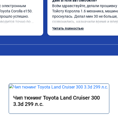
двигателя автомобиля»
с электронным 
Всём здравствуйте, делали прошивку 
yota Corolla e150. 
Тойоту Королла 1.6 механика, машина
рошло успешно. 
проснулась. Делал мин 30 не больше, 
одится точно по 
созвонились, назначили время и вперё
 задержек. Работой 
лично доволен результатом. 5 звезд...
Читать полностью
Чип тюнинг Toyota Land Cruiser 300
3.3d 299 л.с.