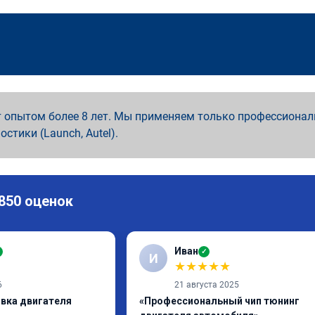
 опытом более 8 лет. Мы применяем только профессионал
ностики (Launch, Autel).
 850 оценок
Иван
✓
И
★
★
★
★
★
6
21 августа 2025
ивка двигателя
«Профессиональный чип тюнинг