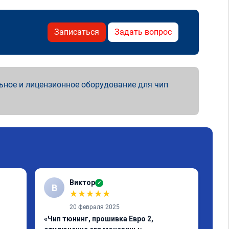
Записаться
Задать вопрос
ьное и лицензионное оборудование для чип
Виктор
✓
В
Е
★
★
★
★
★
20 февраля 2025
«Чип тюнинг, прошивка Евро 2,
«Чи