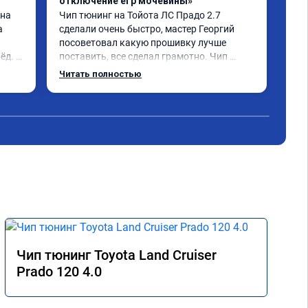
отключение егр мочевины»
про
на 
Чип тюнинг на Тойота ЛС Прадо 2.7 
Обр
 
сделали очень быстро, мастер Георгий 
дви
посоветовал какую прошивку лучше 
в н
д. Я 
поставить, все сделал грамотно. Чип 
дов
 👍
тюнингом очень доволен, машина ожила 
луч
Читать полностью
немного, отзыв на педаль газа стал 
значительно лучше. Такое ощущение, что 
коробка даже стала работать лучше, 
пропали провалы. Расход топлива 
остался таким же, но динамика 
улучшилась. Советую этот сервис всем. 
Спасибо!!!
Чип тюнинг Toyota Land Cruiser
Prado 120 4.0