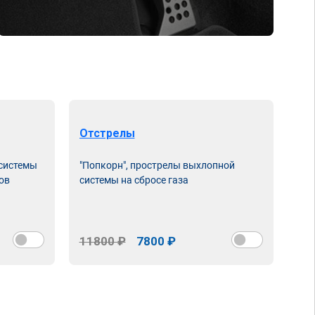
Отстрелы
 системы
"Попкорн", прострелы выхлопной
ов
системы на сбросе газа
11800 ₽
7800 ₽