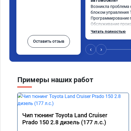
автомобиля»
Возникла проблема 
блоком управления To
Программирование п
Обслуживание произв
времени записи, без
Читать полностью
сервиса доволен.
Оставить отзыв
‹
›
Примеры наших работ
Чип тюнинг Toyota Land Cruiser
Prado 150 2.8 дизель (177 л.с.)