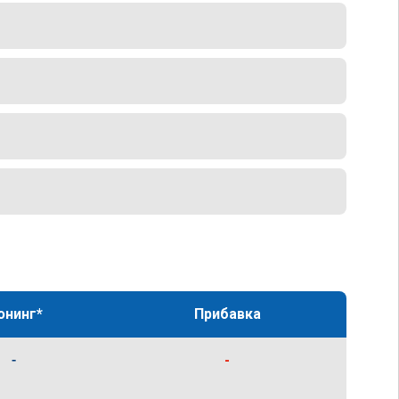
юнинг*
Прибавка
-
-