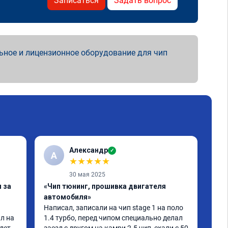
Записаться
Задать вопрос
ьное и лицензионное оборудование для чип
Александр
✓
А
А
★
★
★
★
★
30 мая 2025
 за
«Чип тюнинг, прошивка двигателя
«Чи
автомобиля»
авт
Написал, записали на чип stage 1 на поло 
Сде
л на 
1.4 турбо, перед чипом специально делал 
Toy