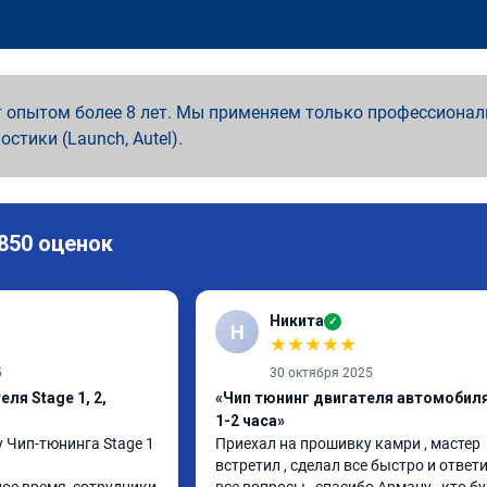
 опытом более 8 лет. Мы применяем только профессионал
ностики (Launch, Autel).
 850 оценок
Никита
✓
Н
★
★
★
★
★
5
30 октября 2025
ля Stage 1, 2,
«Чип тюнинг двигателя автомобиля
1-2 часа»
 Чип-тюнинга Stage 1 
Приехал на прошивку камри , мастер 
встретил , сделал все быстро и ответи