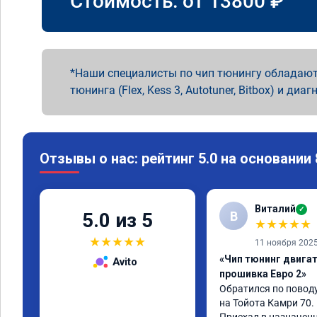
Стоимость: от
13800
₽
Наши специалисты по чип тюнингу обладают
тюнинга (Flex, Kess 3, Autotuner, Bitbox) и диаг
Отзывы о нас: рейтинг 5.0 на основании
Виталий
✓
В
5.0 из 5
★
★
★
★
★
★
★
★
★
★
11 ноября 202
«Чип тюнинг двигате
Avito
прошивка Евро 2»
Обратился по поводу
на Тойота Камри 70.
