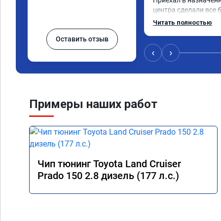
Приехал в назначенн
центра сделали все б
Авто тестирую, пока в
Читать полностью
Номер сертификата 
Оставить отзыв
‹
›
Примеры наших работ
Чип тюнинг Toyota Land Cruiser
Prado 150 2.8 дизель (177 л.с.)