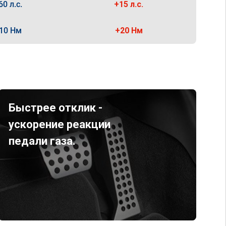
60 л.с.
+15 л.с.
10 Нм
+20 Нм
Быстрее отклик -
ускорение реакции
педали газа.