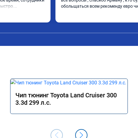
ое время, сотрудники 
все вопросы , спасибо Арману , кто бу
ыстро.

обольщаться всем рекоменду евро ч
сë устраивает.

А010889.
Чип тюнинг Toyota Land Cruiser 300
3.3d 299 л.с.