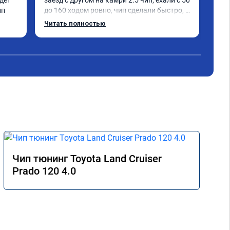
дет 
заезд с другом на камри 2.5 чип, ехали с 50 
ест
ип
до 160 ходом ровно, чип сделали быстро, 
луч
после него стал объезжать камри 
не 
Читать полностью
Чит
примерно на 4 корпуса.что с места, что 
зим
ходом машина стала сумашедшая) 
рек
доволен прошивкой и работой мастера, 
советую.
Чип тюнинг Toyota Land Cruiser
Prado 120 4.0