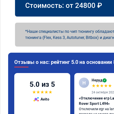
Стоимость: от
24800
₽
Наши специалисты по чип тюнингу обладают
тюнинга (Flex, Kess 3, Autotuner, Bitbox) и диаг
Отзывы о нас: рейтинг 5.0 на основании
Неруд
✓
Н
5.0 из 5
★
★
★
★
★
★
★
★
★
★
24 октября 20
«Отключение егр La
Avito
Rover Sport L494»
Отключили egr на lan