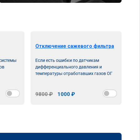
Отключение сажевого фильтра
От
 системы
Если есть ошибки по датчикам
Впу
ов
дифференциального давления и
неи
температуры отработавших газов ОГ
9800 ₽
1000 ₽
98