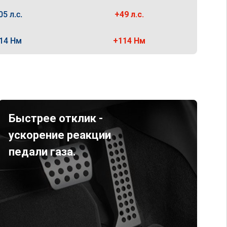
05 л.с.
+49 л.с.
14 Нм
+114 Нм
Быстрее отклик -
ускорение реакции
педали газа.