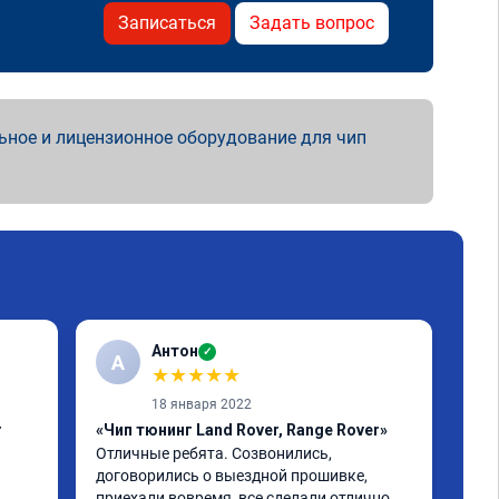
Записаться
Задать вопрос
ьное и лицензионное оборудование для чип
Антон
✓
А
★
★
★
★
★
18 января 2022
r
«Чип тюнинг Land Rover, Range Rover»
«Чи
Отличные ребята. Созвонились, 
Evo
договорились о выездной прошивке, 
Всё
приехали вовремя, все сделали отлично