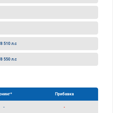
8 510 л.с
8 550 л.с
юнинг*
Прибавка
-
-