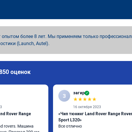
 опытом более 8 лет. Мы применяем только профессионал
ностики (Launch, Autel).
 850 оценок
загир
✓
З
★
★
★
★
★
23
16 октября 2023
nd Rover Range
«Чип тюнинг Land Rover Range Rove
Sport L320»
d rovers. Машина 
Все отлично