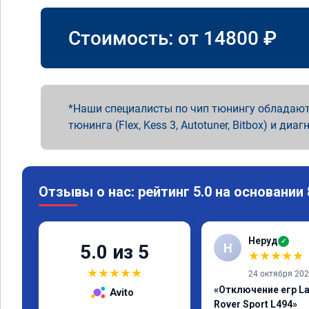
Стоимость: от
14800
₽
Наши специалисты по чип тюнингу обладают
тюнинга (Flex, Kess 3, Autotuner, Bitbox) и диаг
Отзывы о нас: рейтинг 5.0 на основании
Неруд
✓
Н
5.0 из 5
★
★
★
★
★
★
★
★
★
★
24 октября 20
«Отключение егр La
Avito
Rover Sport L494»