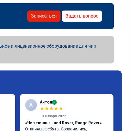
Записаться
Задать вопрос
ьное и лицензионное оборудование для чип
Антон
✓
А
★
★
★
★
★
18 января 2022
r
«Чип тюнинг Land Rover, Range Rover»
«Чи
Отличные ребята. Созвонились, 
Evo