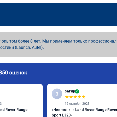
 опытом более 8 лет. Мы применяем только профессионал
ностики (Launch, Autel).
 850 оценок
загир
✓
З
★
★
★
★
★
23
16 октября 2023
nd Rover Range
«Чип тюнинг Land Rover Range Rove
Sport L320»