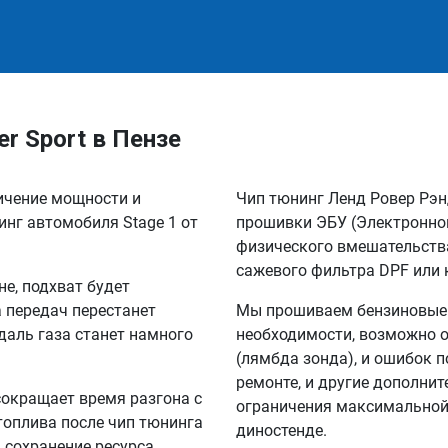
r Sport в Пензе
личение мощности и
Чип тюнинг Ленд Ровер Рэн
инг автомобиля Stage 1 от
прошивки ЭБУ (Электронног
физического вмешательства
сажевого фильтра DPF или 
не, подхват будет
а передач перестанет
Мы прошиваем бензиновые и
едаль газа станет намного
необходимости, возможно о
(лямбда зонда), и ошибок п
ремонте, и другие дополни
сокращает время разгона с
ограничения максимальной 
 топлива после чип тюнинга
диностенде.
а сохранение ресурса