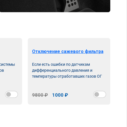
Отключение сажевого фильтра
От
 системы
Если есть ошибки по датчикам
Впу
ов
дифференциального давления и
неи
температуры отработавших газов ОГ
9800 ₽
1000 ₽
98