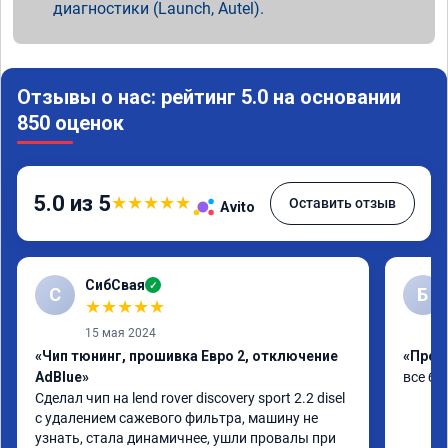
диагностики (Launch, Autel).
Отзывы о нас: рейтинг 5.0 на основании
850 оценок
5.0 из 5
★
★
★
★
★
Оставить отзыв
Avito
СибСвая
✓
С
Б
★
★
★
★
★
15 мая 2024
«Чип тюнинг, прошивка Евро 2, отключение
«Проши
AdBlue»
все бы
Сделал чип на lend rover discovery sport 2.2 disel 
с удалением сажевого фильтра, машину не 
узнать, стала динамичнее, ушли провалы при 