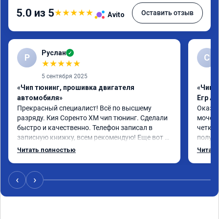
5.0 из 5
★
★
★
★
★
Оставить отзыв
Avito
Руслан
✓
Р
С
★
★
★
★
★
5 сентября 2025
«Чип тюнинг, прошивка двигателя
«Чип 
автомобиля»
Егр Ad
Прекрасный специалист! Всё по высшему 
Оказал
разряду. Кия Соренто XM чип тюнинг. Сделали 
мочеви
быстро и качественно. Телефон записал в 
четко.
записную книжку, всем рекомендую! Еще вот 
получи
поеду в ближайшее дни брата Мазду 6 2016 год 
Доволе
Читать полностью
Читать
отгоню на чип тюнинг.
или не
‹
›