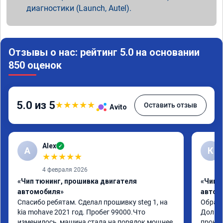
диагностики (Launch, Autel).
Отзывы о нас: рейтинг 5.0 на основании
850 оценок
5.0 из 5
★
★
★
★
★
Оставить отзыв
Avito
Alex
✓
A
К
★
★
★
★
★
4 февраля 2026
«Чип тюнинг, прошивка двигателя
«Чип 
автомобиля»
автом
Спасибо ребятам. Сделал прошивку steg 1, на 
Обрати
kia mohave 2021 год. Пробег 99000.Что 
Долго 
изменилось, машина стала на порядок мощнее, 
прокон