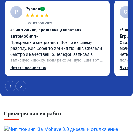
Руслан
✓
Р
С
★
★
★
★
★
5 сентября 2025
«Чип тюнинг, прошивка двигателя
«Чип 
автомобиля»
Егр Ad
Прекрасный специалист! Всё по высшему 
Оказал
разряду. Кия Соренто XM чип тюнинг. Сделали 
мочеви
быстро и качественно. Телефон записал в 
четко.
записную книжку, всем рекомендую! Еще вот 
получи
поеду в ближайшее дни брата Мазду 6 2016 год 
Доволе
Читать полностью
Читать
отгоню на чип тюнинг.
или не
‹
›
Примеры наших работ