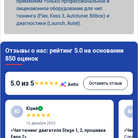
применяем только профессиональное и
лицензионное оборудование для чип
тюнинга (Flex, Kess 3, Autotuner, Bitbox) и
диагностики (Launch, Autel).
Отзывы о нас: рейтинг 5.0 на основании
850 оценок
5.0 из 5
★
★
★
★
★
Оставить отзыв
Avito
Юрий
✓
Ю
М
★
★
★
★
★
10 декабря 2025
«Чип тюнинг двигателя Stage 1, 2, прошивка
«Чип т
Евро 2»
Сделал