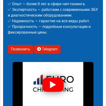
✅ Опыт — более 8 лет в сфере чип-тюнинга.
✅ Экспертность — работаем с современными ЭБУ
и диагностическим оборудованием.
✅ Надежность — гарантия на все виды работ.
✅ Прозрачность — подробные консультации и
фиксированные цены.
Позвонить
Telegram