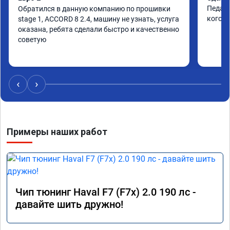
Педаль
Обратился в данную компанию по прошивки

кого т
stage 1, ACCORD 8 2.4, машину не узнать, услуга 
оказана, ребята сделали быстро и качественно

советую
‹
›
Примеры наших работ
Чип тюнинг Haval F7 (F7x) 2.0 190 лс -
давайте шить дружно!