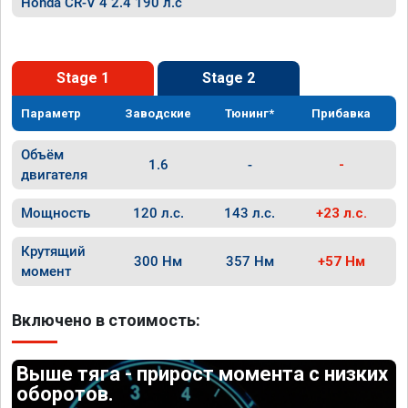
Honda CR-V 4 2.4 190 л.с
Stage 1
Stage 2
Параметр
Заводские
Тюнинг*
Прибавка
Объём
1.6
-
-
двигателя
Мощность
120 л.с.
143 л.с.
+23 л.с.
Крутящий
300 Нм
357 Нм
+57 Нм
момент
Включено в стоимость:
Выше тяга - прирост момента с низких
оборотов.