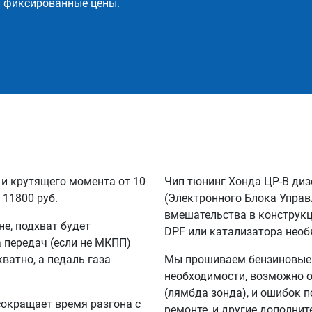
и фиксированные цены.
 и крутящего момента от 10
Чип тюнинг Хонда ЦР-В диз
 11800 руб.
(Электронного Блока Управ
вмешательства в конструкц
не, подхват будет
DPF или катализатора необ
а передач (если не МКПП)
кватно, а педаль газа
Мы прошиваем бензиновые и
необходимости, возможно о
(лямбда зонда), и ошибок п
сокращает время разгона с
ремонте, и другие дополни