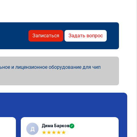
Записаться
Задать вопрос
ьное и лицензионное оборудование для чип
Дима Барков
✓
Д
R
★
★
★
★
★