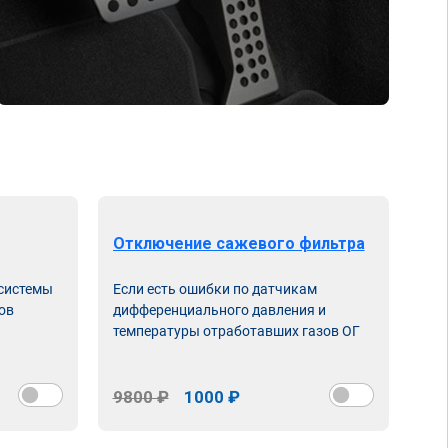
Отключение сажевого фильтра
От
 системы
Если есть ошибки по датчикам
Впу
ов
дифференциального давления и
неи
температуры отработавших газов ОГ
9800 ₽
1000 ₽
98