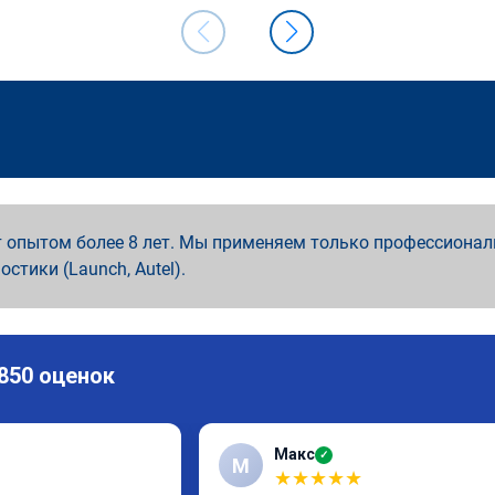
 опытом более 8 лет. Мы применяем только профессионал
ностики (Launch, Autel).
 850 оценок
Макс
✓
М
★
★
★
★
★