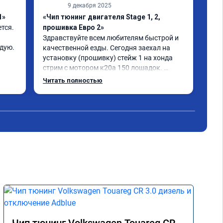
9 декабря 2025
1»
«Чип тюнинг двигателя Stage 1, 2,
«Чи
ся. 
прошивка Евро 2»
авт
Здравствуйте всем любителям быстрой и 
Сер
ндую.
качественной езды. Сегодня заехал на 
№ A
установку (прошивку) стейж 1 на хонда 
всё
стрим с мотором к20а 150 лошадок. 
шус
Работу выполнил Николай,результат 
👍
Читать полностью
превзошёл все ожидания. Машина стала 
совершенно другая в своём 
функционале,хонда до прошивки и так 
была резвой,но сейчас это что-то! Оценка 
за выполнению работу и результат из 5-ти 
5-ть +++