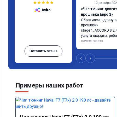
★
★
★
★
★
10 декабря 20
«Чип тюнинг двигате
Avito
прошивка Евро 2»
Обратился в данную
прошивки

stage 1, ACCORD 8 2.4
услуга оказана, ребя
качественно

советую
Оставить отзыв
‹
›
Примеры наших работ