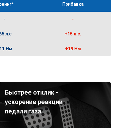
юнинг*
Прибавка
-
-
65 л.с.
+15 л.с.
11 Нм
+19 Нм
Быстрее отклик -
ускорение реакции
педали газа.