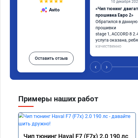
★
★
★
★
★
10 декабря 20
«Чип тюнинг двигате
Avito
прошивка Евро 2»
Обратился в данную
прошивки

stage 1, ACCORD 8 2.4
услуга оказана, ребя
качественно

советую
Оставить отзыв
‹
›
Примеры наших работ
Чип тюнинг Haval F7 (F7x) 2.0 190 лс