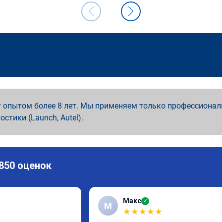
 опытом более 8 лет. Мы применяем только профессионал
ностики (Launch, Autel).
 850 оценок
Макс
✓
М
★
★
★
★
★