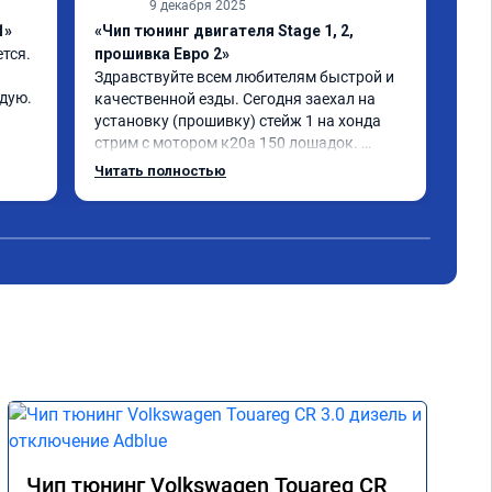
9 декабря 2025
1»
«Чип тюнинг двигателя Stage 1, 2,
«Чи
ся. 
прошивка Евро 2»
авт
Здравствуйте всем любителям быстрой и 
Сер
ндую.
качественной езды. Сегодня заехал на 
№ A
установку (прошивку) стейж 1 на хонда 
всё
стрим с мотором к20а 150 лошадок. 
шус
Работу выполнил Николай,результат 
👍
Читать полностью
превзошёл все ожидания. Машина стала 
совершенно другая в своём 
функционале,хонда до прошивки и так 
была резвой,но сейчас это что-то! Оценка 
за выполнению работу и результат из 5-ти 
5-ть +++
Чип тюнинг Volkswagen Touareg CR