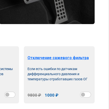
Отключение сажевого фильтра
От
 системы
Если есть ошибки по датчикам
Впу
ов
дифференциального давления и
неи
температуры отработавших газов ОГ
9800 ₽
1000 ₽
98