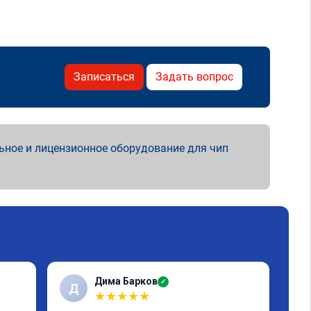
Записаться
Задать вопрос
ьное и лицензионное оборудование для чип
Дима Барков
✓
Д
R
★
★
★
★
★