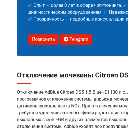
✅ Опыт — более 8 лет в сфере чип-тюнинга. 
диагностическим оборудованием. ✅ Надежнос
✅ Прозрачность — подробные консультации 
Позвонить
Telegram
Отключение мочевины Citroen DS5 
Отключение AdBlue Citroen DS5 1.5 BlueHDI 130 л.с.
программное отключение системы впрыска мочеви
датчиков оксидов азота NOx. При отключении моч
требуется удаление сажевого фильтра, катализато
выхлопных газов EGR и других элементов выхлопн
отключения системы Adblue уходят все предупреж