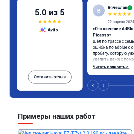
Вячеслав
✓
В
5.0 из 5
★
★
★
★
★
★
★
★
★
★
22 апреля 202
«Отключение AdBlue
Avito
Picasso»
Шёл по трассе с семь
ошибка по adblue с о
пробегу, которую уж
удалить даже с помо
пошли навстречу, оп
Читать полностью
за час отшили как adb
Оставить отзыв
Отпуск не был сорван
‹
›
Примеры наших работ