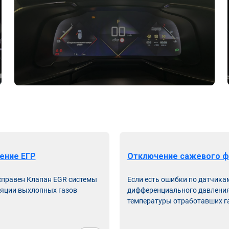
ение ЕГР
Отключение сажевого ф
справен Клапан EGR системы
Если есть ошибки по датчика
яции выхлопных газов
дифференциального давления
температуры отработавших г