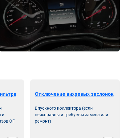
ильтра
Отключение вихревых заслонок
м
Впускного коллектора (если
 и
неисправны и требуется замена или
азов ОГ
ремонт)