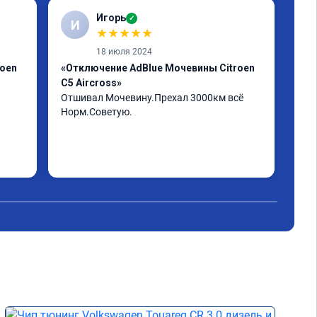
Игорь
✓
И
А
★
★
★
★
★
18 июля 2024
roen
«Отключение AdBlue Мочевины Citroen
«Пр
C5 Aircross»
Егр
Отшивал Мочевину.Прехал 3000км всё 
Пар
Норм.Советую.