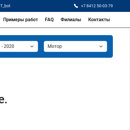
CT_bot
+7 8412 50-03-79
Примеры работ
FAQ
Филиалы
Контакты
е.