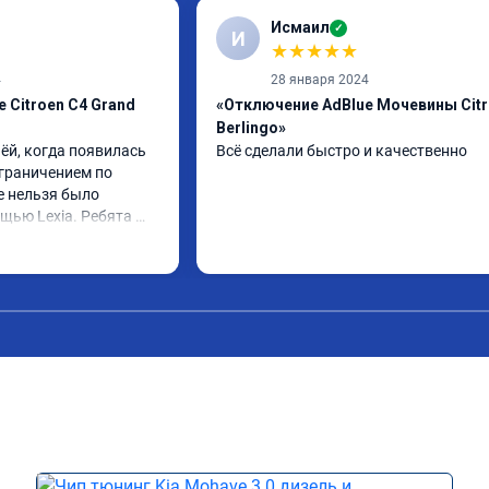
Исмаил
✓
И
★
★
★
★
★
4
28 января 2024
 Citroen C4 Grand
«Отключение AdBlue Мочевины Cit
Berlingo»
ёй, когда появилась 
Всё сделали быстро и качественно
граничением по 
е нельзя было 
щью Lexia. Ребята 
еративно приняли и 
lue, так и eolys. 
 ))