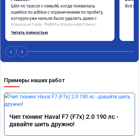
Шёл по трассе с семьёй, когда появилась 
Всё сд
ошибка по adblue с ограничением по пробегу, 
которую уже нельзя было удалить даже с 
помощью Lexia. Ребята пошли навстречу, 
оперативно приняли и за час отшили как 
Читать полностью
adblue, так и eolys. Отпуск не был сорван ))
‹
›
Примеры наших работ
Чип тюнинг Haval F7 (F7x) 2.0 190 лс -
давайте шить дружно!