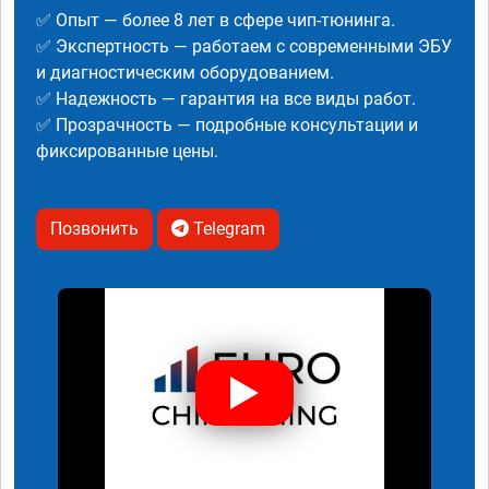
✅ Опыт — более 8 лет в сфере чип-тюнинга.
✅ Экспертность — работаем с современными ЭБУ
и диагностическим оборудованием.
✅ Надежность — гарантия на все виды работ.
✅ Прозрачность — подробные консультации и
фиксированные цены.
Позвонить
Telegram