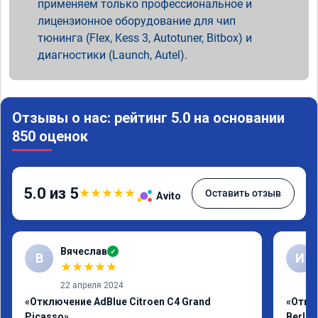
применяем только профессиональное и
лицензионное оборудование для чип
тюнинга (Flex, Kess 3, Autotuner, Bitbox) и
диагностики (Launch, Autel).
Отзывы о нас: рейтинг 5.0 на основании
850 оценок
5.0 из 5
★
★
★
★
★
Оставить отзыв
Avito
Вячеслав
✓
В
И
★
★
★
★
★
22 апреля 2024
«Отключение AdBlue Citroen C4 Grand
«Откл
Picasso»
Berlin