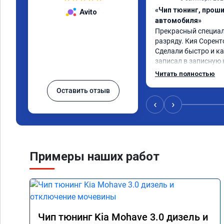
«Чип тюнинг, прош
Avito
автомобиля»
Прекрасный специали
разряду. Кия Сорент
Сделали быстро и ка
записал в записную 
рекомендую! Еще вот
Читать полностью
дни брата Мазду 6 20
Оставить отзыв
тюнинг.
‹
›
Примеры наших работ
Чип тюнинг Kia Mohave 3.0 дизель и