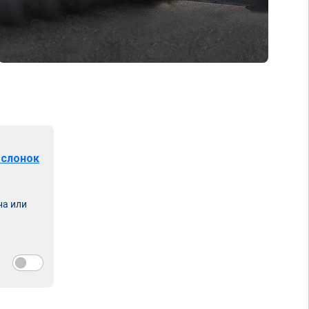
аслонок
на или