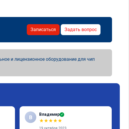
Записаться
Задать вопрос
ьное и лицензионное оборудование для чип
Владимир
✓
В
А
★
★
★
★
★
19 октября 2023