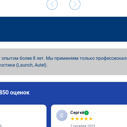
 опытом более 8 лет. Мы применяем только профессионал
ностики (Launch, Autel).
 850 оценок
Сергей
✓
С
★
★
★
★
★
5
7 октября 2023