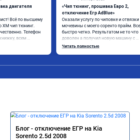
ивка двигателя
«Чип тюнинг, прошивка Евро 2,
отключение Егр AdBlue»
ст! Всё по высшему 
Оказали услугу по чиповке и отвязки 
о XM чип тюнинг. 
мочевины с моего соренто прайм. Все
чественно. Телефон 
быстро четко. Результатом не то что 
книжку, всем 
доволен а получил новую машину с 
 поеду в ближайшее 
отличным откликом. Доволен как сло
Читать полностью
16 год отгоню на чип 
Кто сомневается стоит ли или нет. 
Однозначно да.
Блог - отключение ЕГР на Kia
Sorento 2.5d 2008