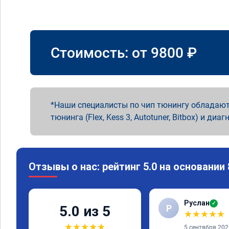
Стоимость: от
9800
₽
Наши специалисты по чип тюнингу обладают
тюнинга (Flex, Kess 3, Autotuner, Bitbox) и диаг
Отзывы о нас: рейтинг 5.0 на основании
Руслан
✓
Р
5.0 из 5
★
★
★
★
★
★
★
★
★
★
5 сентября 202