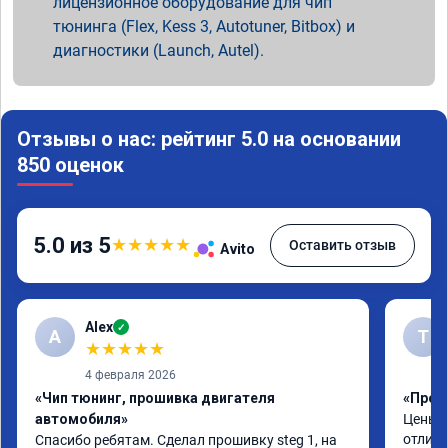
лицензионное оборудование для чип
тюнинга (Flex, Kess 3, Autotuner, Bitbox) и
диагностики (Launch, Autel).
Отзывы о нас: рейтинг 5.0 на основании
850 оценок
5.0 из 5
★
★
★
★
★
Оставить отзыв
Avito
Alex
✓
A
Т
★
★
★
★
★
4 февраля 2026
«Чип тюнинг, прошивка двигателя
«Прош
автомобиля»
Цены а
отличн
Спасибо ребятам. Сделал прошивку steg 1, на 