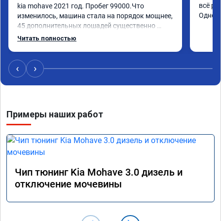
всё ре
kia mohave 2021 год. Пробег 99000.Что 
Одноз
изменилось, машина стала на порядок мощнее, 
45 дополнительных лошадей существенно 
чувствуется и соответственно крутящего 
Читать полностью
момента. Значительно упал расход, был в 
среднем 15 город, уже три дня катаюсь, держит 
12-12.5. Коробка перестала подпинывать при 
‹
›
наборе скорости. Педаль газа более 
отзывчевее. В целом, я очень доволен.!
Примеры наших работ
Чип тюнинг Kia Mohave 3.0 дизель и
отключение мочевины