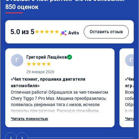
850 оценок
5.0 из 5
★
★
★
★
★
Оставить отзыв
Avito
Григорий Лащёнов
✓
Г
Г
★
★
★
★
★
29 января 2026
«Чип тюнинг, прошивка двигателя
«Чип 
автомобиля»
егр Ad
Отличная работа! Обращался за чип-тюнингом 
Всем д
Chery Tiggo 7 Pro Max. Машина преобразилась: 
собира
появилась уверенная тяга с низов, исчезли 
Обрати
провалы при разгоне. Расход в спокойном 
в подр
режиме даже немного снизился. Все сделали 
Приеха
Читать полностью
Читать
профессионально, с подробной консультацией. 
готово
Рекомендую всем, кто сомневается.
дали г
своё д
‹
›