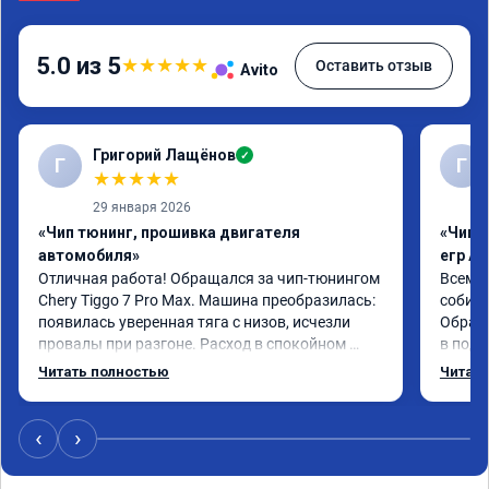
5.0 из 5
★
★
★
★
★
Оставить отзыв
Avito
Григорий Лащёнов
✓
Г
Г
★
★
★
★
★
29 января 2026
«Чип тюнинг, прошивка двигателя
«Чип 
автомобиля»
егр Ad
Отличная работа! Обращался за чип-тюнингом 
Всем д
Chery Tiggo 7 Pro Max. Машина преобразилась: 
собира
появилась уверенная тяга с низов, исчезли 
Обрати
провалы при разгоне. Расход в спокойном 
в подр
режиме даже немного снизился. Все сделали 
Приеха
Читать полностью
Читать
профессионально, с подробной консультацией. 
готово
Рекомендую всем, кто сомневается.
дали г
своё д
‹
›