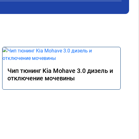
реагировать на желание водителя 
ускорится. Ушли затупы при ускорении в 
движении от 60 до 100 км. Одним словом 
авто поехало. Был на обслуживании 16 
ноября 2024. Пишу отзыв 3 декабря 2024. 
Расход топлива не изменился при 
смешанном режиме от 7,3 до 8 л, но 
увеличился в пробках от 9 до 12. Работы 
выполняли в г. Балашиха, ул. Третьяка, 1Б
Чип тюнинг Kia Mohave 3.0 дизель и
отключение мочевины