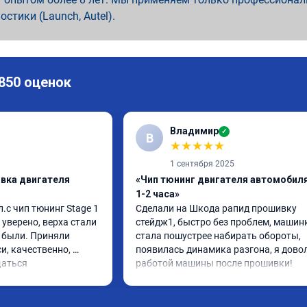
ностики (Launch, Autel).
 850 оценок
Владимир
✓
В
★
★
★
★
★
1 сентября 2025
ивка двигателя
«Чип тюнинг двигателя автомобиля
1-2 часа»
.с чип тюнинг Stage 1 
Сделали на Шкода рапид прошивку 
 уверено, верха стали 
стейдж1, быстро без проблем, машинк
 были. Приняли 
стала пошустрее набирать обороты, 
, качественно, 
появилась динамика разгона, я довол
щаться
работой машины после прошивки!