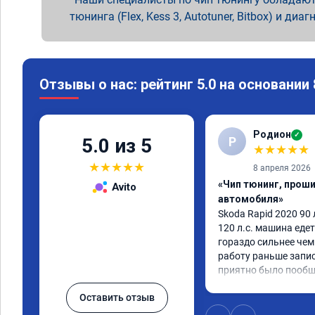
тюнинга (Flex, Kess 3, Autotuner, Bitbox) и диаг
Отзывы о нас: рейтинг 5.0 на основании
Родион
✓
Р
5.0 из 5
★
★
★
★
★
★
★
★
★
★
8 апреля 2026
«Чип тюнинг, прош
Avito
автомобиля»
Skoda Rapid 2020 90 л
120 л.с. машина едет
гораздо сильнее чем
работу раньше записи
приятно было пооб
Оставить отзыв