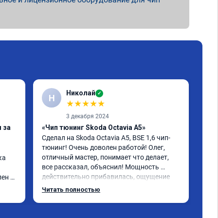
Николай
✓
Н
К
★
★
★
★
★
3 декабря 2024
 за
«Чип тюнинг Skoda Octavia A5»
«Чи
Сделал на Skoda Octavia A5, BSE 1,6 чип-
отк
тюнинг! Очень доволен работой! Олег, 
Обр
отличный мастер, понимает что делает, 
а 
Sta
все рассказал, объяснил! Мощность 
про
действительно прибавилась, ощущение 
ен 
Рез
что крутящий момент переехал жить на 
авт
Читать полностью
Чит
более низкие обороты, авто при разгоне 
нач
ведет себя более резво, педаль 
инт
акселератора более чувствительно стала 
рас