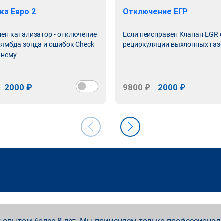
ка Евро 2
Отключение ЕГР
лен катализатор - отключение
Если неисправен Клапан EGR
лямбда зонда и ошибок Check
рециркуляции выхлопных газ
 нему
2000 ₽
9800 ₽
2000 ₽
 опытом более 8 лет. Мы применяем только профессионал