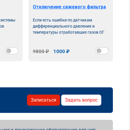
Отключение сажевого фильтра
От
 системы
Если есть ошибки по датчикам
Впу
ов
дифференциального давления и
неи
температуры отработавших газов ОГ
9800 ₽
1000 ₽
98
Записаться
Задать вопрос
ьное и лицензионное оборудование для чип