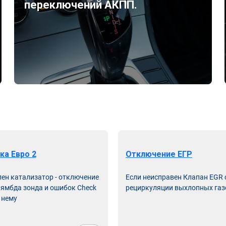
переключений АКПП.
ка Евро 2
Отключение ЕГР
лен катализатор - отключение
Если неисправен Клапан EGR
лямбда зонда и ошибок Check
рециркуляции выхлопных газ
 нему