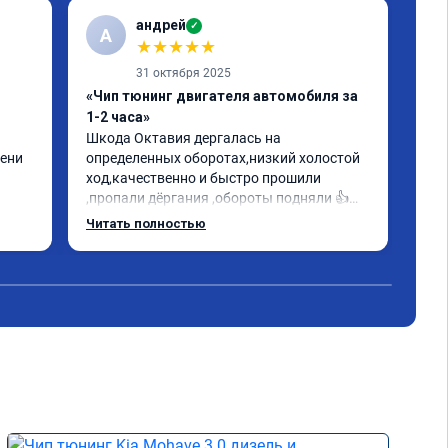
андрей
✓
А
★
★
★
★
★
31 октября 2025
«Чип тюнинг двигателя автомобиля за
«Пр
1-2 часа»
Евр
Шкода Октавия дергалась на 
Все
ени 
определенных оборотах,низкий холостой 
oct
ход,качественно и быстро прошили 
ощу
,пропали дёргания ,обороты подняли 👍
Мал
гому 
прислали сертификат данной 
объ
Читать полностью
Чит
олее 
прошивки.Заплатил как в 
иск
объявлении.Советую✊
мог 
Рек