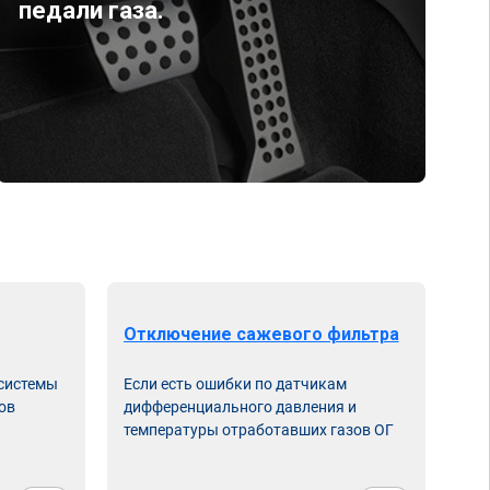
педали газа.
Отключение сажевого фильтра
От
 системы
Если есть ошибки по датчикам
Впу
ов
дифференциального давления и
неи
температуры отработавших газов ОГ