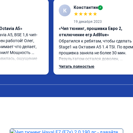
Константин
✓
К
★
★
★
★
★
19 декабря 2023
Octavia A5»
«Чип тюнинг, прошивка Евро 2,
via A5, BSE 1,6 чип-
отключение егр AdBlue»
н работой! Олег, 
Обратился к ребятам, чтобы сделать 
имает что делает, 
Stage1 на Октавия А5 1.4 TSI. По врем
снил! Мощность 
прошивка заняла не более 30 мин. 
авилась, ощущение 
Результатом остался доволен, 
 переехал жить на 
автомобиль как будто немного по-дру
Читать полностью
, авто при разгоне 
начал дышать. Подрыв с низов стал б
во, педаль 
интересен. Все грамотно объяснили и 
чувствительно стала 
рассказали.
ние водителя 
упы при ускорении в 
00 км. Одним словом 
а обслуживании 16 
тзыв 3 декабря 2024. 
зменился при 
7,3 до 8 л, но 
 от 9 до 12. Работы 