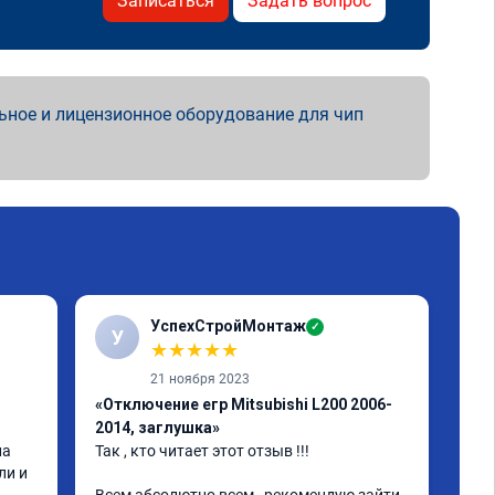
Записаться
Задать вопрос
ьное и лицензионное оборудование для чип
УспехСтройМонтаж
✓
У
Р
★
★
★
★
★
21 ноября 2023
«Отключение егр Mitsubishi L200 2006-
«Пр
2014, заглушка»
202
а 
Так , кто читает этот отзыв !!!

Все
и и 