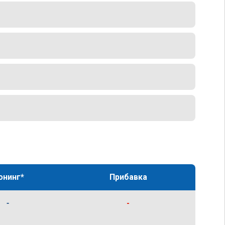
юнинг*
Прибавка
-
-