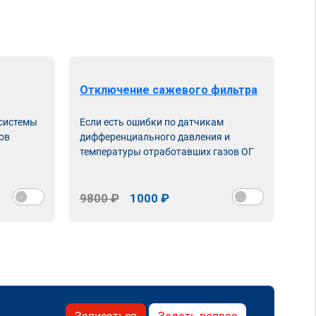
Отключение сажевого фильтра
От
 системы
Если есть ошибки по датчикам
Впу
ов
дифференциального давления и
неи
температуры отработавших газов ОГ
9800 ₽
1000 ₽
98