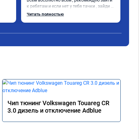
Всем абсолютно всем , рекомендую зайти 
к ребятам и если нет у тебя тачки , зайди 
тоже !Парни очень добрые общительные 
Читать полностью
внимательные 👍. . А кто решит дать 
второе дыхания своей машине срочно или 
нет ним !!! Это кайф Л200 просто стала 
легкой. Благодаря к .🤝
Чип тюнинг Volkswagen Touareg CR
3.0 дизель и отключение Adblue