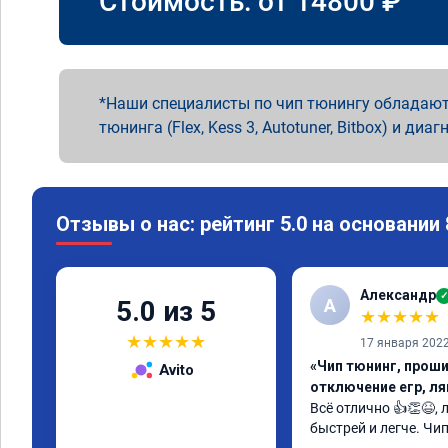
Стоимость: от
14800
₽
Наши специалисты по чип тюнингу обладают
тюнинга (Flex, Kess 3, Autotuner, Bitbox) и диаг
Отзывы о нас: рейтинг 5.0 на основании
Александр
✓
А
5.0 из 5
★
★
★
★
★
★
★
★
★
★
17 января 202
«Чип тюнинг, проши
Avito
отключение егр, л
Всё отлично 👍👏😆,
быстрей и легче. Чи