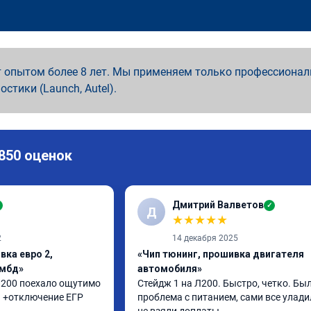
 опытом более 8 лет. Мы применяем только профессионал
ностики (Launch, Autel).
 850 оценок
Дмитрий Валветов
✓
Д
★
★
★
★
★
2
14 декабря 2025
вка евро 2,
«Чип тюнинг, прошивка двигателя
ямбд»
автомобиля»
 л200 поехало ощутимо 
Стейдж 1 на Л200. Быстро, четко. Был
п +отключение ЕГР
проблема с питанием, сами все уладил