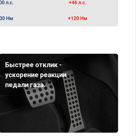
00 л.с.
+46 л.с.
00 Нм
+120 Нм
Быстрее отклик -
ускорение реакции
педали газа.