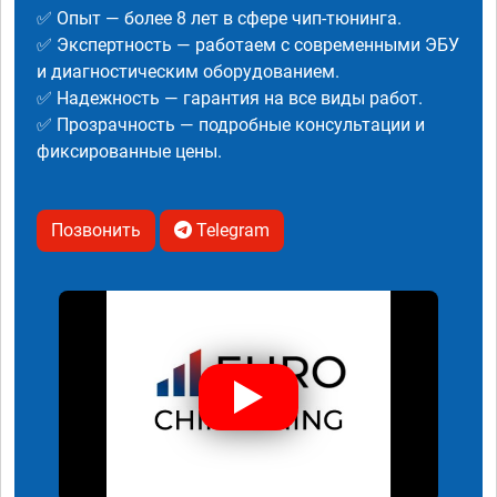
✅ Опыт — более 8 лет в сфере чип-тюнинга.
✅ Экспертность — работаем с современными ЭБУ
и диагностическим оборудованием.
✅ Надежность — гарантия на все виды работ.
✅ Прозрачность — подробные консультации и
фиксированные цены.
Позвонить
Telegram