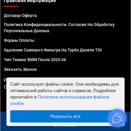
Правовая информация
Договор-Оферта
Политика Конфиденциальности. Согласие На Обработку
Персональных Данных.
Формы Оплаты
Удаление Сажевого Фильтра На Турбо Дизеле TDI
Чип Тюнинг BMW После 2020.06
Заказать Звонок
ИП Смирнов Георгий Павлович. ИНН 781302555843,
Сайт использует файлы cookie. Они необходимы для
ОГРНИП 324470400032610
оптимальной работы сайтов и сервисов. Подробнее
прочитайте в
Политике использования файлов
cookie
Разрешить все
© 2010 - 2026 Чип тюнинг в Пензе - Автосервис "Евро
Чип Тюнинг"