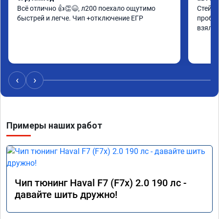
Всё отлично 👍👏😆, л200 поехало ощутимо 
Стейдж
быстрей и легче. Чип +отключение ЕГР
пробле
взяли 
‹
›
Примеры наших работ
Чип тюнинг Haval F7 (F7x) 2.0 190 лс -
давайте шить дружно!