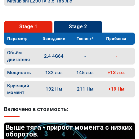
Mitsubishi L200 IV 3.5 186 л.с
Stage 1
Stage 2
Параметр
Заводские
Тюнинг*
Прибавка
Объём
2.4 4G64
-
-
двигателя
Мощность
132 л.с.
145 л.с.
+13 л.с.
Крутящий
192 Нм
211 Нм
+19 Нм
момент
Включено в стоимость:
Выше тяга - прирост момента с низких
оборотов.