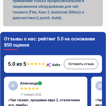
применяем только профессиональное и
лицензионное оборудование для чип
тюнинга (Flex, Kess 3, Autotuner, Bitbox) и
диагностики (Launch, Autel).
Отзывы о нас: рейтинг 5.0 на основании
850 оценок
5.0 из 5
★
★
★
★
★
Оставить отзыв
Avito
Александр
✓
А
Д
★
★
★
★
★
17 января 2022
«Чип тюнинг, прошивка евро 2, отключение
«Чип 
егр, лямбд»
автом