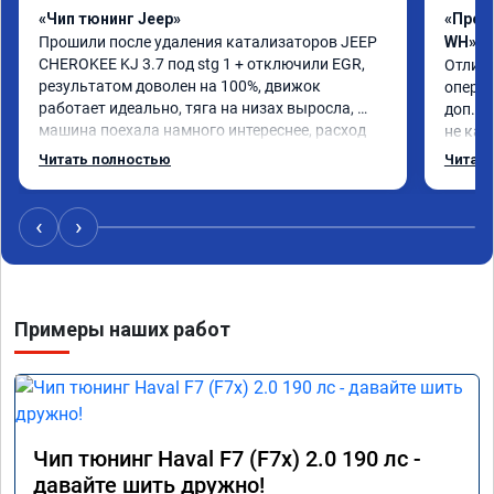
«Чип тюнинг Jeep»
«Проши
Прошили после удаления катализаторов JEEP 
WH»
CHEROKEE KJ 3.7 под stg 1 + отключили EGR, 
Отличн
результатом доволен на 100%, движок 
операт
работает идеально, тяга на низах выросла, 
доп.ра
машина поехала намного интереснее, расход 
не как
топлива радует. Делал мастер Даниил, ему 
прошив
Читать полностью
Читать
отдельный респект 👍. Короче, все на чип 
пробле
тюнинг в RECHIP😁
Реком
‹
›
Примеры наших работ
Чип тюнинг Haval F7 (F7x) 2.0 190 лс -
давайте шить дружно!