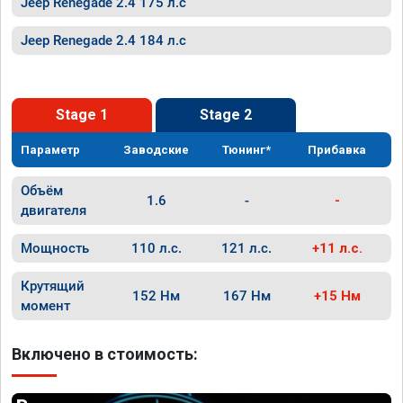
Jeep Renegade 2.4 175 л.с
Jeep Renegade 2.4 184 л.с
Stage 1
Stage 2
Параметр
Заводские
Тюнинг*
Прибавка
Объём
1.6
-
-
двигателя
Мощность
110 л.с.
121 л.с.
+11 л.с.
Крутящий
152 Нм
167 Нм
+15 Нм
момент
Включено в стоимость: