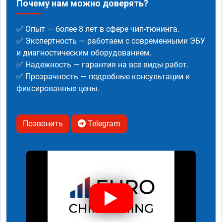
Почему нам можно доверять?
✅ Опыт — более 8 лет в сфере чип-тюнинга.
✅ Экспертность — работаем с современными ЭБУ
и диагностическим оборудованием.
✅ Надежность — гарантия на все виды работ.
✅ Прозрачность — подробные консультации и
фиксированные цены.
Позвонить
Telegram