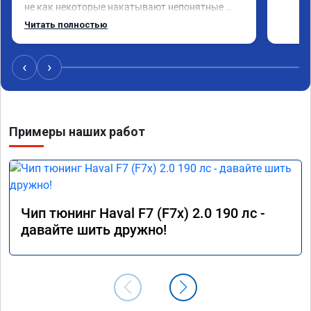
не как некоторые накатывают непонятные 
прошивки из интернета,чем вызывают больше 
Читать полностью
проблем.

Рекомендую!
‹
›
Примеры наших работ
Чип тюнинг Haval F7 (F7x) 2.0 190 лс -
давайте шить дружно!