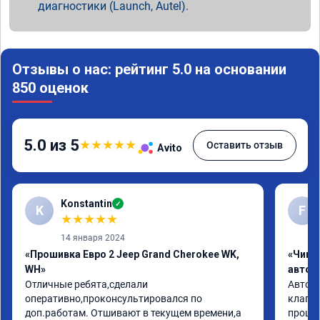
диагностики (Launch, Autel).
Отзывы о нас: рейтинг 5.0 на основании
850 оценок
5.0 из 5
★
★
★
★
★
Оставить отзыв
Avito
Konstantin
✓
K
F
★
★
★
★
★
14 января 2024
«Прошивка Евро 2 Jeep Grand Cherokee WK,
«Чип 
WH»
автом
Отличные ребята,сделали 
Авто j
оперативно,проконсультировался по 
клапан
доп.работам. Отшивают в текущем времени,а 
прошив