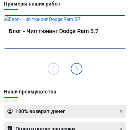
Примеры наших работ
60, с 
наконе
в сосе
поехал
продел
Блог - Чип тюнинг Dodge Ram 5.7
По рез
прошив
Наши преимущества
100% возврат денег
Оплата после проверки